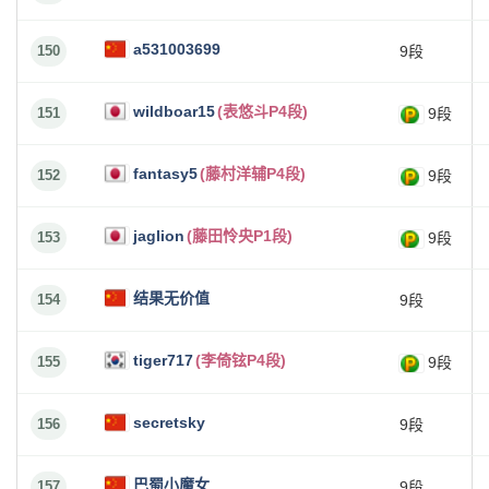
a531003699
150
9段
wildboar15
(表悠斗P4段)
151
9段
fantasy5
(藤村洋辅P4段)
152
9段
jaglion
(藤田怜央P1段)
153
9段
结果无价值
154
9段
tiger717
(李倚铉P4段)
155
9段
secretsky
156
9段
巴蜀小魔女
157
9段