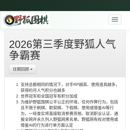
Toggle
navigati
2026第三季度野狐人气
争霸赛
往期回顾
支持总额相同的情况下，对手RP越高、使用道具越多，
获得的月人气积分也越多
世界冠军和全国冠军有积分加成
为维护野狐围棋公平公正的环境，任何作弊行为，包括
且不限于刷棋、默契棋、下假棋、使用或借鉴AI等行
为，一经查实将直接取消参赛资格、取消职业认证、通
报全网并永久列入野狐网黑名单。野狐网有权对使用或
借鉴AI的行为进行单方面认定