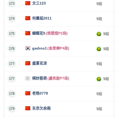
文三123
173
9段
何墨延2011
174
9段
蝴蝶花5
(杨楚焜P2段)
175
9段
gadros1
(金旻奭P4段)
176
9段
盛夏花凉
177
9段
棋妙筋奇
(盧奕銓P7段)
177
9段
老杨3779
178
9段
东京欠余雨
179
9段