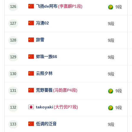
飞扬de阿布
(李嘉麒P1段)
126
9段
冯湧02
127
9段
辞雪
128
9段
蚌珠一族66
129
9段
云照夕林
130
9段
荒野蔷薇
(冯韵嘉P4段)
131
9段
takoyaki
(大竹优P7段)
132
9段
低调的泛音
133
9段