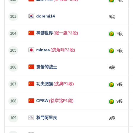
doremi14
103
9段
神游世界
(张一淼P3段)
104
9段
mintea
(滨角响P2段)
105
9段
觉悟的战士
106
9段
功夫肥猫
(沈奥P1段)
107
9段
CPSW
(徐章铭P1段)
108
9段
秋鬥阿里良
109
9段