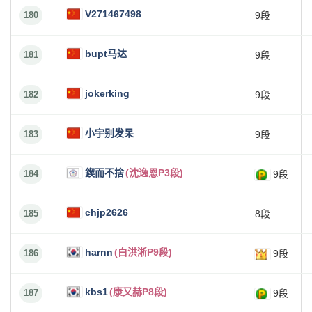
V271467498
180
9段
bupt马达
181
9段
jokerking
182
9段
小宇别发呆
183
9段
鍥而不捨
(沈逸恩P3段)
184
9段
chjp2626
185
8段
harnn
(白洪淅P9段)
186
9段
kbs1
(康又赫P8段)
187
9段