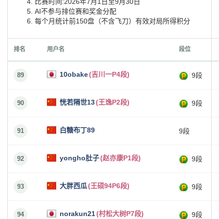
比赛时间:2026年7月1日至9月30日
AI不参与排位赛和奖金分配
每个月统计前150盘（不含飞刀）有效对局所得积分
排名
用户名
段位
10obake
(吉川一P4段)
89
9段
恍若隔世13
(王逸P2段)
90
9段
白糖布丁89
91
9段
yongho肚子
(赵亦康P1段)
92
9段
大胖西瓜
(王硕94P6段)
93
9段
norakun21
(村松大树P7段)
94
9段