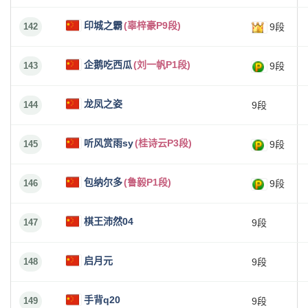
印城之霸
(辜梓豪P9段)
142
9段
企鹅吃西瓜
(刘一帆P1段)
143
9段
龙凤之姿
144
9段
听风赏雨sy
(桂诗云P3段)
145
9段
包纳尔多
(鲁毅P1段)
146
9段
棋王沛然04
147
9段
启月元
148
9段
手背q20
149
9段