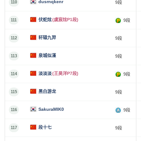
dusrnqkenr
110
9段
伏蛇炫
(虞宸炫P1段)
111
9段
轩辕九羿
112
9段
泉城似漌
113
9段
淡淡淡
(王昊洋P7段)
114
9段
黑白游龙
115
9段
SakuraMIK0
116
9段
段十七
117
9段