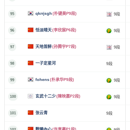
qkrrjsgh
(朴键昊P9段)
95
9段
恬淡晴天
(李欣宸P6段)
96
9段
天地皆醉
(孙腾宇P7段)
97
9段
一子定星河
98
9段
fohens
(朴承华P9段)
99
9段
玄武十二少
(陳映嘉P2段)
100
9段
张云青
101
9段
戰勝內心
(许育豪P1段)
102
9段