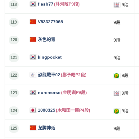
flash77
(朴河旼P9段)
118
9段
V533277065
119
9段
灰色的青
120
9段
kingpocket
121
9段
恐龍戰車02
(鄭予皓P2段)
122
9段
noremorse
(金明训P9段)
123
9段
1000325
(木和田一臣P4段)
124
9段
龙腾神话
125
9段