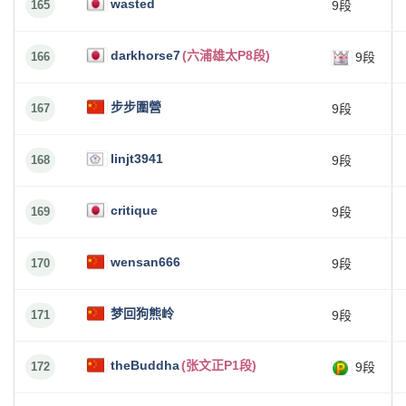
wasted
165
9段
darkhorse7
(六浦雄太P8段)
166
9段
步步圍營
167
9段
linjt3941
168
9段
critique
169
9段
wensan666
170
9段
梦回狗熊岭
171
9段
theBuddha
(张文正P1段)
172
9段