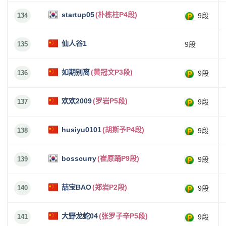
startup05
(朴栋柱P4段)
134
9段
仙人谷1
135
9段
如期别离
(黄冠文P3段)
136
9段
欢欢2009
(罗岩P5段)
137
9段
husiyu0101
(胡斯予P4段)
138
9段
bosscurry
(崔原踊P9段)
139
9段
喆宝BAO
(郑岩P2段)
140
9段
大野龙蛇04
(张罗子辛P5段)
141
9段