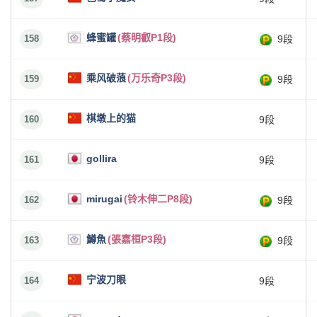
蜂蜜罐
(蔡明叡P1段)
158
9段
乘风破蒗
(万乐奇P3段)
159
9段
棋墩上的猫
160
9段
gollira
161
9段
mirugai
(铃木伸二P8段)
162
9段
鱒魚
(張嘉桓P3段)
163
9段
宁波刀眼
164
9段