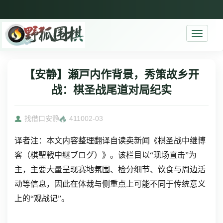
Toggle
navigati
【安静】瀬戸内作背景，秀策故乡开
战：棋圣战尾道对局纪实
找借口安静
4110
02-03
译者注：本文内容整理翻译自读卖新闻《棋圣战中继博
客（棋聖戦中継ブログ）》。该栏目以“现场直击”为
主，主要大量呈现赛地氛围、检分细节、饮食与周边活
动等信息，因此在体裁与侧重点上可能不同于传统意义
上的“观战记”。