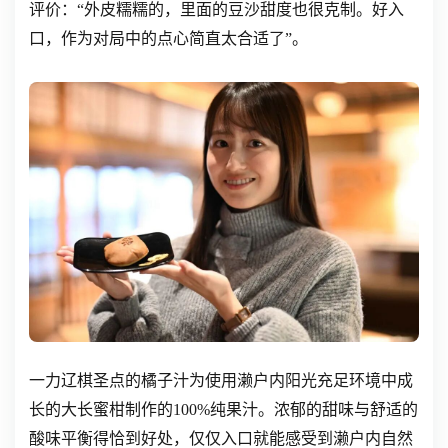
评价：“外皮糯糯的，里面的豆沙甜度也很克制。好入
口，作为对局中的点心简直太合适了”。
一力辽棋圣点的橘子汁为使用濑户内阳光充足环境中成
长的大长蜜柑制作的100%纯果汁。浓郁的甜味与舒适的
酸味平衡得恰到好处，仅仅入口就能感受到濑户内自然