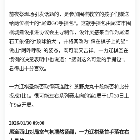
前夜祭现场引发话题的，是参加围棋教室的孩子们赠送
给两位棋士的“尾道GO手提包”。这款手提包由尾道市围
棋城建设推进协议会主导制作，设计灵感来自作为尾道
石工象征的“顶球狛犬”，并将其改为“踩在棋子上的猫”
做出“阿吽呼吸”的姿态，既可爱又吉祥。一力辽棋圣在
惯例的决意表明中也说道：“感谢这么可爱的手提包”。
看得出十分喜欢。
一力辽棋圣能否取得两连胜？芝野虎丸十段能否将比分
扳成1比1。很可能左右系列赛走向的第2局于1月30日上
午9点开局。
2026/01/30 09:00
尾道西山对局室气氛凛然紧绷，一力辽棋圣首手落在右