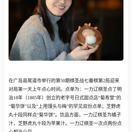
在广岛县尾道市举行的第50期棋圣战七番棋第2局迎来
对局第一天上午点心时间。点单为：一力辽棋圣点了明
治18年（1885年）创立的老字号日式甜点店“菊寿堂”的
“菊华饼”以及“上用馒头与梅”的罕见双份点单；芝野虎
丸十段同样点“菊华饼”。饮品方面，一力辽棋圣为橘子
汁，芝野虎丸十段为苹果汁。一力辽棋圣一次点两份点
心相当少见。