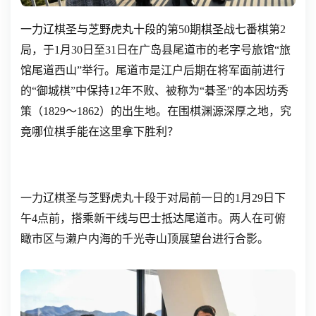
一力辽棋圣与芝野虎丸十段的第50期棋圣战七番棋第2
局，于1月30日至31日在广岛县尾道市的老字号旅馆“旅
馆尾道西山”举行。尾道市是江户后期在将军面前进行
的“御城棋”中保持12年不败、被称为“碁圣”的本因坊秀
策（1829～1862）的出生地。在围棋渊源深厚之地，究
竟哪位棋手能在这里拿下胜利？
一力辽棋圣与芝野虎丸十段于对局前一日的1月29日下
午4点前，搭乘新干线与巴士抵达尾道市。两人在可俯
瞰市区与濑户内海的千光寺山顶展望台进行合影。