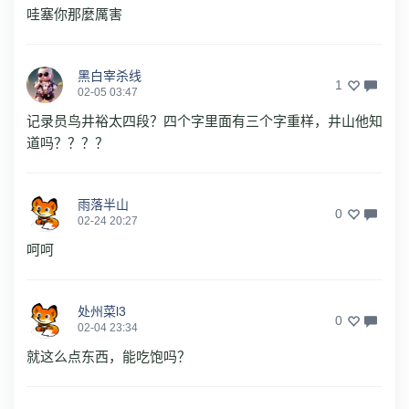
哇塞你那麼厲害
黑白宰杀线
1
02-05 03:47
记录员鸟井裕太四段？四个字里面有三个字重样，井山他知
道吗？？？？
雨落半山
0
02-24 20:27
呵呵
处州菜l3
0
02-04 23:34
就这么点东西，能吃饱吗？