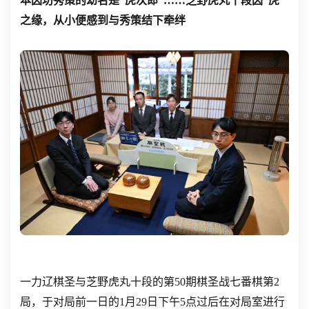
本因坊秀策的幼名是“虎次郎”……芝野虎丸十段因“虎”
之缘，从小便感到与秀策结下牵绊
一力辽棋圣与芝野虎丸十段的第50期棋圣战七番棋第2
局，于对局前一日的1月29日下午5点过后在对局室进行