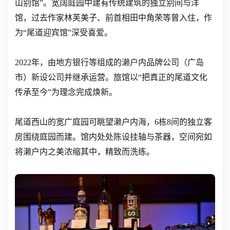
山别馆”。宽阔庭园中建有传统建筑的独立别间与洋
馆，过去作家林芙美子、前首相田中角荣等曾入住，作
为“尾道迎宾馆”深受喜爱。
2022年，由地方银行等组成的濑户内品牌公司（广岛
市）新设公司并继承运营。旅馆以“把真正的尾道文化
传承至今”为理念完成焕新。
尾道西山的宽广庭园可眺望濑户内海，6栋8间的独立客
房围绕庭园而建。馆内处处陈设挂轴与茶器，空间宛如
将濑户内之美浓缩其中，精致而洗练。