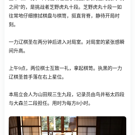
之间”的，是挑战者芝野虎丸十段。芝野虎丸十段一如
往常地仔细擦拭棋盘与棋笥，挺直背脊，静待开局时
刻。
一力辽棋圣在两分钟后进入对局室。对局室的紧张感瞬
间升高。
上午9点，两位棋士互致一礼，拿起棋笥。执黑的一力
辽棋圣首手落在右上星位。
本局立会人为山田规三生九段，记录员由鸟井裕太四段
与大森兰二段担任。用时为每方8小时。