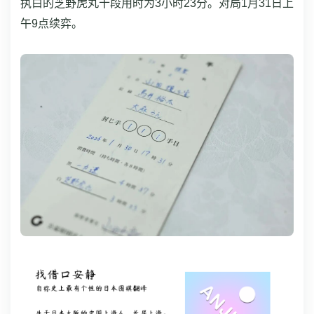
执白的芝野虎丸十段用时为3小时23分。对局1月31日上
午9点续弈。