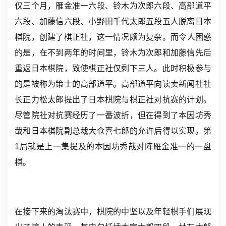
仅三个月，雁金准一六段、铃木为次郎六段、高部道平
六段、加藤信六段、小野田千代太郎五段五人脱离日本
棋院，创建了
棋正社
，这一情况颇为复杂。而令人困惑
的是，在不到两年的时间里，铃木为次郎和加藤信先后
重返日本棋院，致使棋正社仅剩下三人。此时积极参与
的是被称为策士的高部道平。高部道平向读卖新闻社社
长
正力松太郎
提出了日本棋院与棋正社对抗赛的计划。
尽管院社对抗赛经历了一番波折，但在得到了
本因坊秀
哉
和日本棋院副总裁大仓喜七郎的允许后得以实现。第
1局就是上一集提及的本因坊秀哉对阵雁金准一的一盘
棋。
在接下来的淘汰赛中，棋院的中坚以及年轻棋手们展现