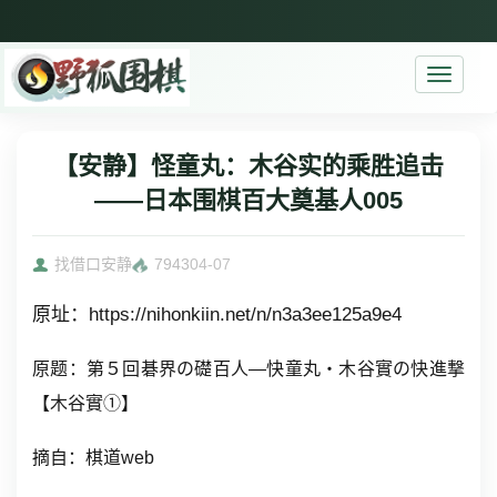
Toggle
navigati
【安静】怪童丸：木谷实的乘胜追击
——日本围棋百大奠基人005
找借口安静
7943
04-07
原址：https://nihonkiin.net/n/n3a3ee125a9e4
原题：第５回碁界の礎百人―快童丸・木谷實の快進撃
【木谷實①】
摘自：棋道web