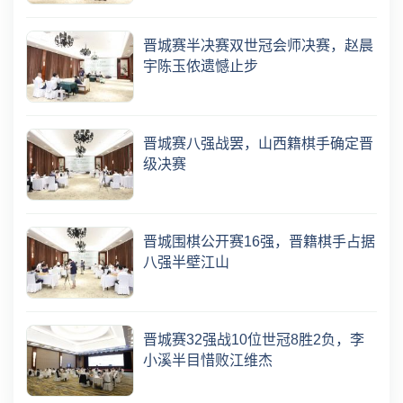
晋城赛半决赛双世冠会师决赛，赵晨
宇陈玉侬遗憾止步
晋城赛八强战罢，山西籍棋手确定晋
级决赛
晋城围棋公开赛16强，晋籍棋手占据
八强半壁江山
晋城赛32强战10位世冠8胜2负，李
小溪半目惜败江维杰