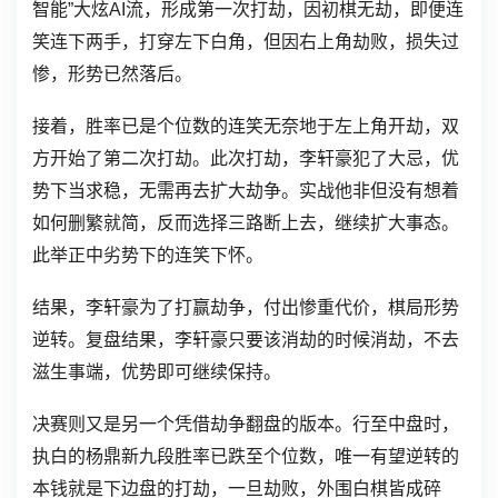
智能”大炫AI流，形成第一次打劫，因初棋无劫，即便连
笑连下两手，打穿左下白角，但因右上角劫败，损失过
惨，形势已然落后。
接着，胜率已是个位数的连笑无奈地于左上角开劫，双
方开始了第二次打劫。此次打劫，李轩豪犯了大忌，优
势下当求稳，无需再去扩大劫争。实战他非但没有想着
如何删繁就简，反而选择三路断上去，继续扩大事态。
此举正中劣势下的连笑下怀。
结果，李轩豪为了打赢劫争，付出惨重代价，棋局形势
逆转。复盘结果，李轩豪只要该消劫的时候消劫，不去
滋生事端，优势即可继续保持。
决赛则又是另一个凭借劫争翻盘的版本。行至中盘时，
执白的杨鼎新九段胜率已跌至个位数，唯一有望逆转的
本钱就是下边盘的打劫，一旦劫败，外围白棋皆成碎