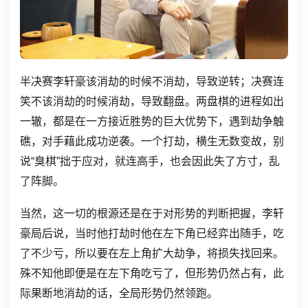
半决赛李轩豪该消劫的时候不消劫，导致逆转；决赛连
笑不该消劫的时候消劫，导致翻盘。两盘棋的进程如出
一辙，都是在一方接近胜势的巨大优势下，遇到劫争触
礁，对手藉此成功逆袭。一个打劫，横生无数变故，别
说“臭棋”拙于应对，就连高手，也会因此失了方寸，乱
了阵脚。
当然，这一切的根源还是在于对形势的判断把握，李轩
豪局后说，当时他打劫时他在左下角已经弈出随手，吃
了不少亏，所以要在左上角扩大劫争，将损失找回来。
殊不知他即便是在左下角吃亏了，但形势仍然占有，此
际果断地消劫的话，全局形势仍然领跑。