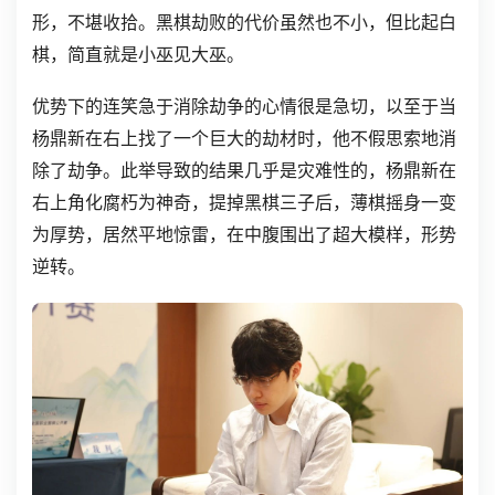
形，不堪收拾。黑棋劫败的代价虽然也不小，但比起白
棋，简直就是小巫见大巫。
优势下的连笑急于消除劫争的心情很是急切，以至于当
杨鼎新在右上找了一个巨大的劫材时，他不假思索地消
除了劫争。此举导致的结果几乎是灾难性的，杨鼎新在
右上角化腐朽为神奇，提掉黑棋三子后，薄棋摇身一变
为厚势，居然平地惊雷，在中腹围出了超大模样，形势
逆转。