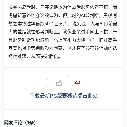
决赛局复盘时，连笑说他以为消劫后形势依然不错，而
杨鼎新意外地亦这般认为，但此时的AI却判断，黑棋消
劫之举致胜率暴跌50个百分点。说到底，人与AI目前最
大的差距就在形势判断上。就像业余棋手网上下棋，一
旦形势判断功能取消，马上就棋力大降一样，职业高手
其实也对形势判断颇为困惑，这才有了该不该消劫的选
择性难题，从而决定胜负。
23
下载最新PC版野狐请猛击此处
网友评论（
9
条）