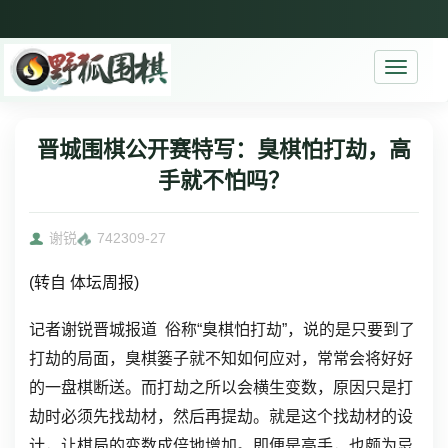
Toggle
navigati
晋城围棋公开赛特写：臭棋怕打劫，高
手就不怕吗？
谢锐
7423
09-27
(转自 体坛周报)
记者谢锐晋城报道 俗称“臭棋怕打劫”，说的是只要到了
打劫的局面，臭棋篓子就不知如何应对，常常会将好好
的一盘棋断送。而打劫之所以会横生变数，原因只是打
劫时必须先找劫材，然后再提劫。就是这个找劫材的设
计，让棋局的变数成倍地增加。即便是高手，也颇为忌