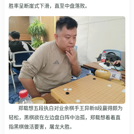
胜率呈断崖式下滑，直至中盘落败。
郑载想五段执白对业余棋手王异新8段赢得颇为
轻松，黑棋欲在左边盘白阵中治孤，郑载想着着直
指黑棋做活要害，屠龙大胜。