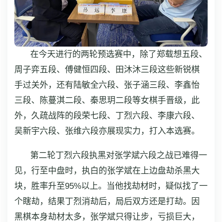
在今天进行的两轮预选赛中，除了郑载想五段、
周子弈五段、傅健恒四段、田沐沐三段这些新锐棋
手过关外，还有陆敏全六段、张子涵三段、李鑫怡
三段、陈蔓淇二段、秦思玥二段等女棋手晋级，此
外，久疏战阵的段荣七段、丁烈六段、李康六段、
吴新宇六段、张维六段亦展现实力，打入本选赛。
第二轮丁烈六段执黑对张学斌六段之战已难得一
见，行至中盘时，执白的张学斌在上边盘劫杀黑大
块，胜率升至95%以上。当他找劫材时，疑似找了一
个瞎劫，结果丁烈消劫后，局后双方还是打劫。因
黑棋本身劫材太多，张学斌只得让步，亏损巨大，