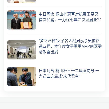
中日阿含·桐山杯冠军对抗赛王星昊
首次加冕，一力辽七年四次屈居亚军
“梦之蓝杯”女子名人战周泓余吴依铭
进四强，本年度女子围甲MVP唐嘉雯
陆敏全出局
日本阿含·桐山杯三十二届画句号 一
力辽三连霸成“末代君主”