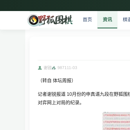
首页
资讯
棋
谢锐
9871
11-03
（转自 体坛周报）
记者谢锐报道 10月份的申真谞九段在野狐
对弈网上对局的纪录。