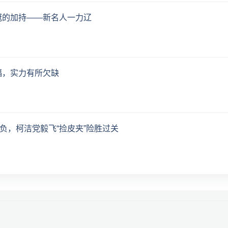
冠的加持——新名人一力辽
福，实力有所欠缺
3负，柯洁党毅飞“捡皮夹”险胜过关