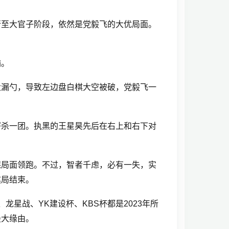
行至大官子阶段，依然是党毅飞的大优局面。
输。
大漏勺，导致左边盘白棋大空被破，党毅飞一
厮杀一团。执黑的王星昊先后在右上和右下对
保局面领跑。不过，智者千虑，必有一失，实
棋局结束。
龙星战、YK建设杯、KBS杯都是2023年所
最大缘由。