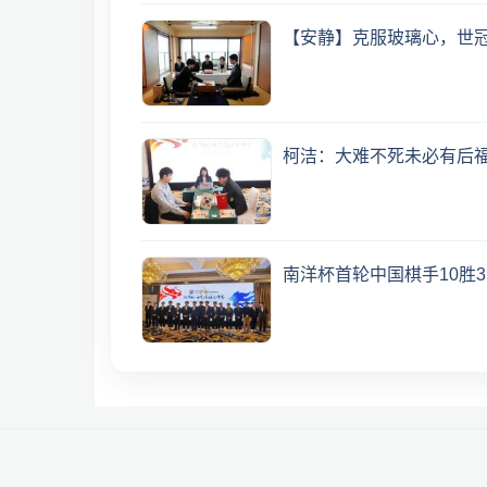
【安静】克服玻璃心，世
柯洁：大难不死未必有后
南洋杯首轮中国棋手10胜