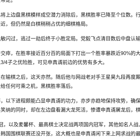
人带走。
飞将上边盘黑棋模样成空潜力消除后，黑棋胜率已降至个位数。
接近，但仍然是白棋稍稍占优的细棋格局。
机敏闪过，逃过一劫后终于小胜定局。党毅飞点清目数后中盘认
交瘁，在胜率接近百分百的局面下打出一个胜率暴跌近90%的
3/4子之优险胜，可见申真谞前边的优势有多大。
是在输棋之后，这天亦然。随后他与网战老对手王星昊九段再度
没给任何可乘之机，黑棋胜率落后。
阵，以下进程颇能凸显申真谞的功力，亦步亦趋地保持攻势，确
昊笑纳的同时，却在左边盘看漏大龙死活，惨遭申真谞屠龙后，
世冠，以及麦馨杯、最高棋士决定战两项国内冠军，其他如名人战、
上韩国围棋联赛还没开张，这大概也是申真谞闲下来上网求战的