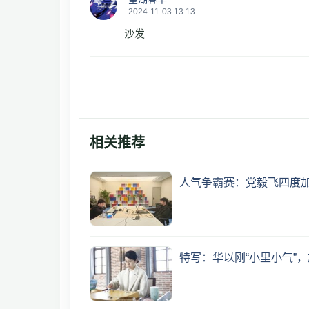
2024-11-03 13:13
沙发
相关推荐
人气争霸赛：党毅飞四度
特写：华以刚“小里小气”，