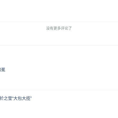
没有更多评论了
加冕
於之莹“大包大揽”