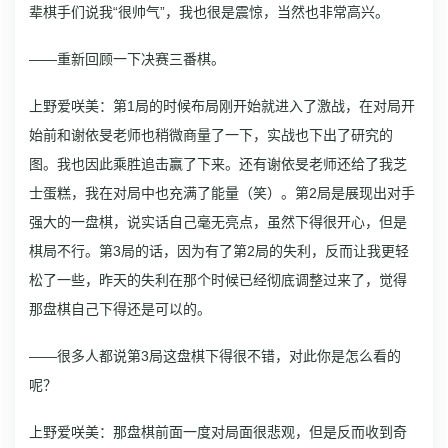
辈棋手们说我“很帅气”，我也很是震惊，当然也非常高兴。
——重新回顾一下决赛三番棋。
上野爱咲美：第1局的时候布局刚开始就进入了激战，在对局开
始前和谢依旻老师也稍微商量了一下，实战也下出了研究的
图。我也因此乘胜追击赢了下来。还有谢依旻老师还给了我芝
士蛋糕，我在对局中也充满了能量（笑）。第2局是展现出对手
强大的一盘棋，说实话自己毫无亮点，虽然下得很开心，但是
棋局不行。第3局的话，因为有了第2局的失利，反而让我更轻
松了一些，昨天的失利在那个时候已经彻底调整过来了，觉得
那盘棋自己下得还是可以的。
——很多人都说第3局这盘棋下得很不错，对此你是怎么看的
呢？
上野爱咲美：那盘棋前面一度对局面很悲观，但是反而收到奇