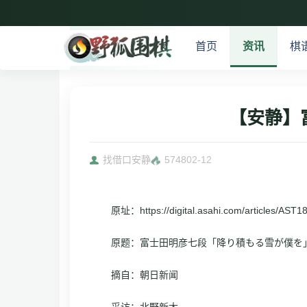
首页
资讯
棋
【安静】
找借口安静
5748
02-12
原址：https://digital.asahi.com/articles/A
原题：富士田明彦七段「降り積もる雪が僕を
摘自：朝日新闻