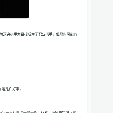
成为顶尖棋手为目标成为了职业棋手，但现实可能有
许这是件好事。
因为我一直让电脑一整天都运行着，坏掉也实属正常。