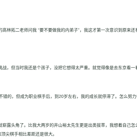
的高林拓二老师问我 “要不要做我的内弟子”，我这才第一次意识到原来
挑战，但当时我还是个孩子，没把它想得太严重。就觉得像是去东京看一
不错的，但成为职业棋手后，到20岁左右，我的成长就停滞了。怎么努
就崭露头角了。比我大两岁的井山裕太先生更是出类拔萃，我想着自己怎
和顶尖棋手相比差距还是很大。