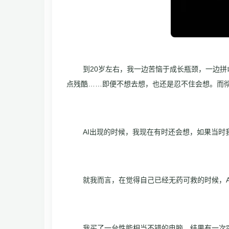
到20岁左右，我一边苦恼于成长瓶颈，一边
点残酷……即便不想去想，也还是忍不住会想。而彻
AI出现的时候，我现在有时还会想，如果当
就我而言，在觉得自己已经无药可救的时候，
我买了一台性能相当不错的电脑，结果有一次