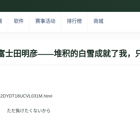
谱
软件
赛事活动
排行榜
商城
富士田明彦——堆积的白雪成就了我，
ST182DYDT18UCVL031M.html
」 ただ負けたくないから