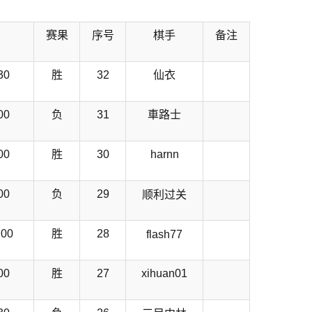
赛果
序号
棋手
备注
30
胜
32
仙衣
00
负
31
車路士
00
胜
30
harnn
00
负
29
顺利过关
00
胜
28
flash77
00
胜
27
xihuan01