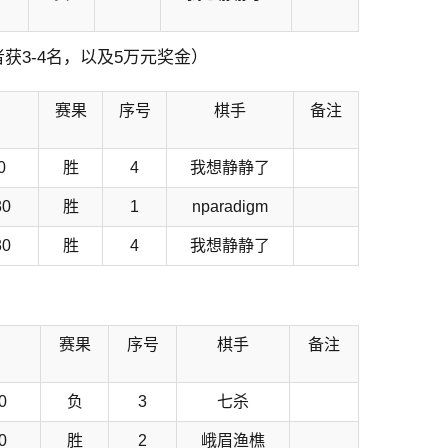
获3-4名，以及5万元奖金）
赛果
序号
棋手
备注
0
胜
4
我想静静了
0
胜
1
nparadigm
0
胜
4
我想静静了
赛果
序号
棋手
备注
0
负
3
七杀
0
胜
2
峨眉渔樵