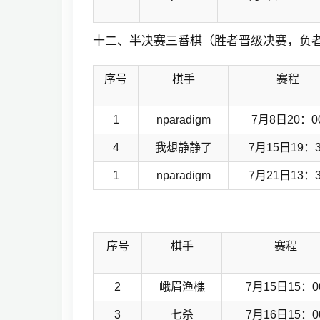
十二、半决赛三番棋（胜者晋级决赛，负者
序号
棋手
赛程
1
nparadigm
7月8日20：0
4
我想静静了
7月15日19：3
1
nparadigm
7月21日13：3
序号
棋手
赛程
2
峨眉渔樵
7月15日15：0
3
七杀
7月16日15：0