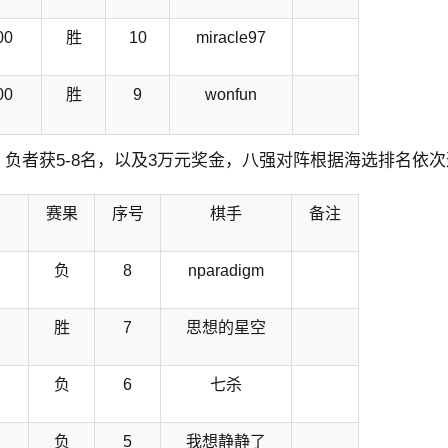
00
胜
10
miracle97
00
胜
9
wonfun
，负者获5-8名，以及3万元奖金，八强对阵根据海选排名依
赛果
序号
棋手
备注
负
8
nparadigm
胜
7
思想的星空
负
6
七杀
负
5
我想静静了