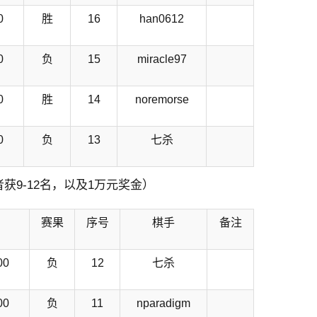
0
胜
16
han0612
0
负
15
miracle97
0
胜
14
noremorse
0
负
13
七杀
者获9-12名，以及1万元奖金）
赛果
序号
棋手
备注
00
负
12
七杀
00
负
11
nparadigm