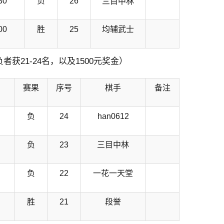
30
负
26
三目中林
00
胜
25
均辅武士
者获21-24名，以及1500元奖金）
赛果
序号
棋手
备注
负
24
han0612
负
23
三目中林
负
22
一花一天堂
胜
21
段誉