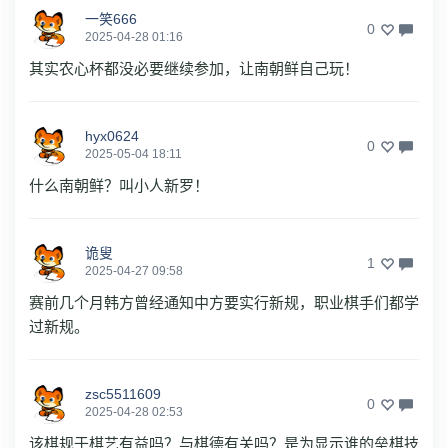
一笑666
0
2025-04-28 01:16
其实农心杯都没必要继续参加，让南朝鲜自己玩！
hyx0624
0
2025-05-04 18:11
什么南朝鲜？叫小人新罗！
诡叟
1
2025-04-27 09:58
赛前几个月韩方曾经通知中方要实行新规，职业棋手们都学
过新规。
zsc5511609
0
2025-04-28 02:53
该棋规于棋艺有益吗？与棋德有关吗？是为显示谁的垒棋技