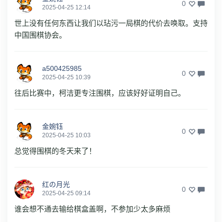
0
2025-04-25 12:14
世上没有任何东西让我们以玷污一局棋的代价去唤取。支持
中国围棋协会。
a500425985
0
2025-04-25 10:39
往后比赛中，柯洁更专注围棋，应该好好证明自己。
金婉钰
0
2025-04-25 10:03
总觉得围棋的冬天来了！
红の月光
0
2025-04-25 09:14
谁会想不通去输给棋盒盖啊，不参加少太多麻烦