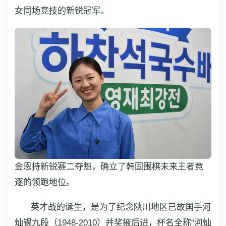
女同场竞技的新锐冠军。
金恩持新锐赛二夺魁，确立了韩国围棋未来王者竞
逐的领跑地位。
英才战的诞生，是为了纪念陕川地区已故国手河
灿锡九段（1948-2010）并奖掖后进，杯名全称“河灿