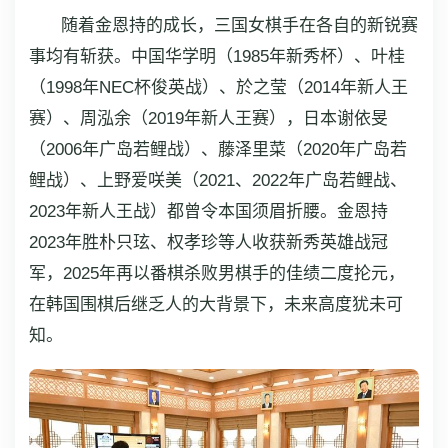
随着金恩持的成长，三国女棋手在各自的新锐赛
事均有斩获。中国华学明（1985年新秀杯）、叶桂
（1998年NEC杯俊英战）、於之莹（2014年新人王
赛）、周泓余（2019年新人王赛），日本谢依旻
（2006年广岛若鲤战）、藤泽里菜（2020年广岛若
鲤战）、上野爱咲美（2021、2022年广岛若鲤战、
2023年新人王战）都曾令本国须眉折腰。金恩持
2023年胜朴只玹、权孝珍等人收获新秀英雄战冠
军，2025年再以番棋杀败男棋手的佳绩二度抡元，
在韩国围棋后继乏人的大背景下，未来高度犹未可
知。