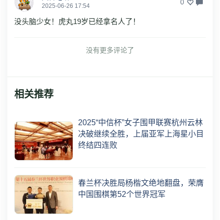
0
2025-06-26 17:54
没头脑少女！虎丸19岁已经拿名人了！
没有更多评论了
相关推荐
2025“中信杯”女子围甲联赛杭州云林
决破继续全胜，上届亚军上海星小目
终结四连败
春兰杯决胜局杨楷文绝地翻盘，荣膺
中国围棋第52个世界冠军