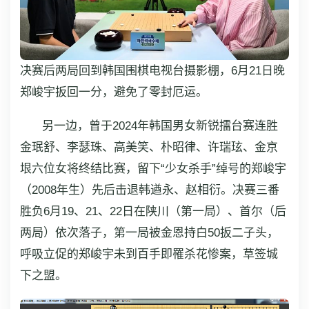
决赛后两局回到韩国围棋电视台摄影棚，6月21日晚
郑峻宇扳回一分，避免了零封厄运。
另一边，曾于2024年韩国男女新锐擂台赛连胜
金珉舒、李瑟珠、高美笑、朴昭律、许瑞玹、金京
垠六位女将终结比赛，留下“少女杀手”绰号的郑峻宇
（2008年生）先后击退韩遒永、赵相衍。决赛三番
胜负6月19、21、22日在陕川（第一局）、首尔（后
两局）依次落子，第一局被金恩持白50扳二子头，
呼吸立促的郑峻宇未到百手即罹杀花惨案，草签城
下之盟。