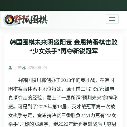
Toggle
navigati
韩国围棋未来阴盛阳衰 金恩持番棋击败
“少女杀手”再夺新锐冠军
丁未
8263
06-24
由韩国陕川郡创办于2013年的英才战，在韩国
围棋赛事体系里地位特殊，源于前三届冠军都被申
真谞夺走的经验，蒙上了一层所谓“预判未来”的神秘
感。可是到了2025年第13届，英才战冠军第一次被
女棋手夺走，金恩持决赛三番胜负2比1力克有“少女
杀手”之称的郑峻宇，继2023年新秀英雄战后再夺男