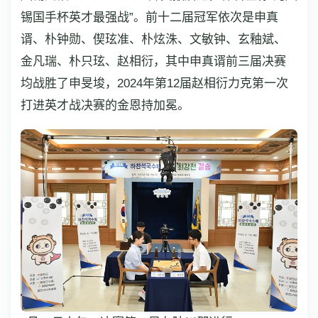
锡国手杯英才最强战”。前十二届冠军依次是申真
谞、朴钟勋、偰玹准、朴炫洙、文敏钟、玄釉斌、
金凡瑞、朴只玹、赵相衍，其中申真谞前三届决赛
均战胜了申旻埈，2024年第12届赵相衍力克第一次
打进英才战决赛的金恩持加冕。