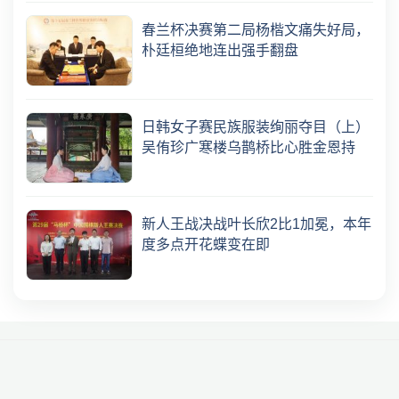
春兰杯决赛第二局杨楷文痛失好局，
朴廷桓绝地连出强手翻盘
日韩女子赛民族服装绚丽夺目（上）
吴侑珍广寒楼乌鹊桥比心胜金恩持
新人王战决战叶长欣2比1加冕，本年
度多点开花蝶变在即