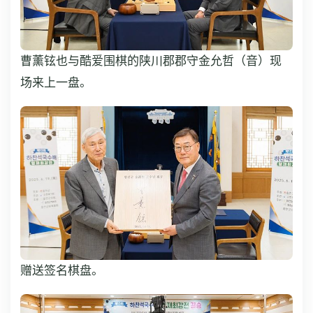
曹薰铉也与酷爱围棋的陕川郡郡守金允哲（音）现
场来上一盘。
赠送签名棋盘。