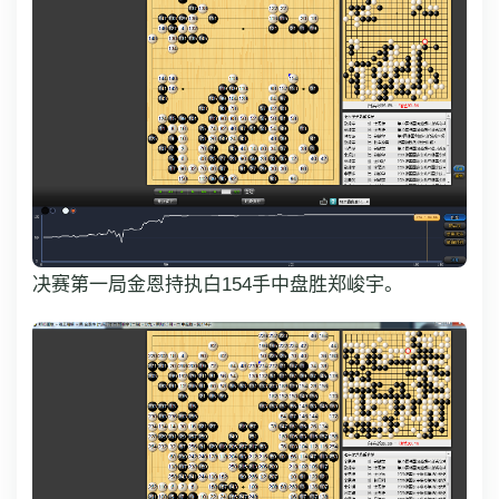
决赛第一局金恩持执白154手中盘胜郑峻宇。