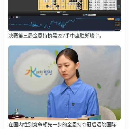
决赛第三局金恩持执黑227手中盘胜郑峻宇。
在国内性别竞争领先一步的金恩持夺冠后远眺国际