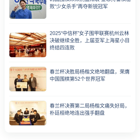
败“少女杀手”再夺新锐冠军
2025“中信杯”女子围甲联赛杭州云林
决破继续全胜，上届亚军上海星小目
终结四连败
春兰杯决胜局杨楷文绝地翻盘，荣膺
中国围棋第52个世界冠军
春兰杯决赛第二局杨楷文痛失好局，
朴廷桓绝地连出强手翻盘