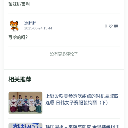
锤妹厉害啊
冰胖胖
0
2025-06-24 15:44
写啥的呀？
没有更多评论了
相关推荐
上野爱咲美参透吃甜点的时机豪取四
连霸 日韩女子赛服装绚丽（下）
韩国围棋未来阴盛阳衰 金恩持番棋击