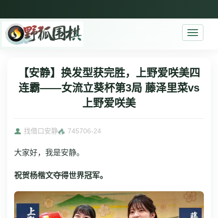
Toggle
navigati
【安静】换发型获完胜，上野爱咲美四
连霸——女流立葵杯第3局 藤泽里菜vs
上野爱咲美
找借口安静
7457
06-24
大家好，我是安静。
祝贺杨楷文夺得世界冠军。