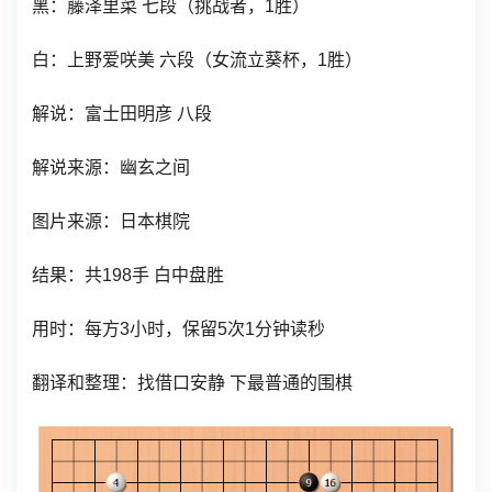
黑：
藤泽里菜 七
段（挑战者
，1胜）
白：
上野爱咲美
六段（女流立葵杯
，1胜）
解说：富士田明彦 八段
解说来源：幽玄之间
图片来源：日本棋院
结果：共198手 白中盘胜
用时：每方3小时，保留5次1分钟读秒
翻译和整理：找借口安静 下最普通的围棋