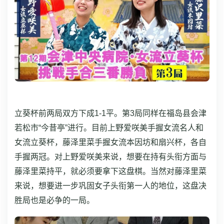
立葵杯前两局双方下成1-1平。第3局同样在福岛县会津
若松市“今昔亭”进行。
目前上野爱咲美手握女流名人和
女流立葵杯，藤泽里菜手握女流本因坊和扇兴杯，各自
手握两冠。对上野爱咲美来说，想要在持有头衔方面与
藤泽里菜持平，就必须要拿下这盘棋。当然对藤泽里菜
来说，想要进一步巩固女子头衔第一人的地位，这盘决
胜局也是必争的一局。