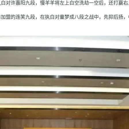
执白对许嘉阳九段，慢羊羊将左上白空洗劫一空后，还打赢右
季加盟的连笑九段，在执白对童梦成八段之战中，先抑后扬，