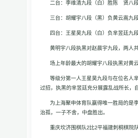
二台：李维清九段（白）胜陈 贤八
三台：胡耀宇八段（黑）负黄云嵩九
四台：王星昊九段（白）负芈昱廷九
黄明宇八段执黑对赵晨宇九段，两人共
场上年龄最大的胡耀宇八段执黑对黄
等级分第一人王星昊九段与在位名人芈昱
过招，执黑的芈昱廷充分展露乱战所长，
为上海聚申体育队赢得唯一胜局的是
治孤，一子不舍，中盘胜出。
重庆坎济围棋队2比2平福建刺桐棋院