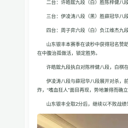
二台：许皓鋐九段（白）胜陈梓健八
三台：伊凌涛八段（黑）胜薛冠华八
四台：周子弈六段（白）负江维杰九
山东银丰本赛季在读秒中获得冠名赞
在中腹治孤做活，锁定胜势。
许皓鋐九段执白对陈梓健八段，白棋
伊凌涛八段与薛冠华八段展开对杀，
炸，“嗜血狂人”面目再现，势地兼得而确
山东银丰全取2分后，继续以不败战绩