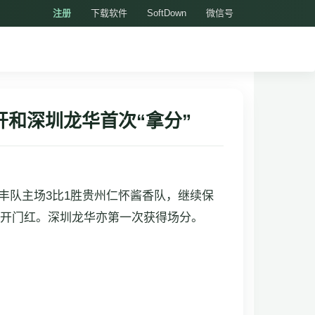
注册
下载软件
SoftDown
微信号
开和深圳龙华首次“拿分”
银丰队主场3比1胜贵州仁怀酱香队，继续保
季开门红。深圳龙华亦第一次获得场分。