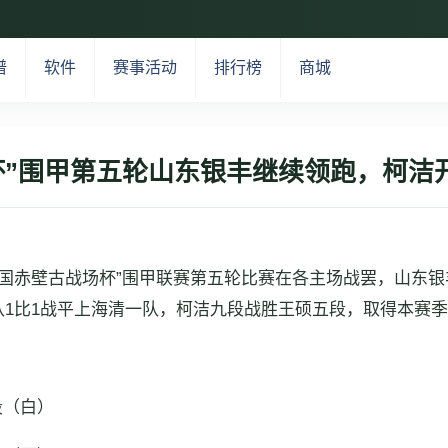
谱
软件
赛事活动
排行榜
商城
场杯”围甲第五轮山东银丰继续领跑，柯洁
5“三国赤壁古战场杯”围甲联赛第五轮比赛在各主场战罢，山东
队1比1战平上海清一队，柯洁九段战胜王硕五段，取得本赛
段（白）