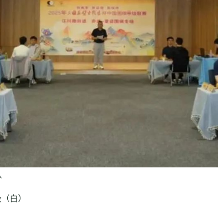
队
段（白）