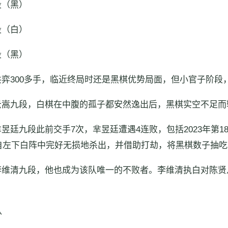
段（黑）
段（白）
段（黑）
弈300多手，临近终局时还是黑棋优势局面，但小官子阶段
云嵩九段，白棋在中腹的孤子都安然逸出后，黑棋实空不足而
廷九段此前交手7次，芈昱廷遭遇4连败，包括2023年第1
自左下白阵中完好无损地杀出，并借助打劫，将黑棋数子抽吃
李维清九段，他也成为该队唯一的不败者。李维清执白对陈贤
队