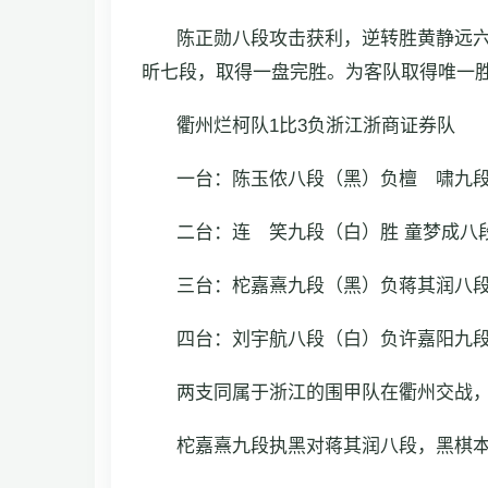
陈正勋八段攻击获利，逆转胜黄静远
昕七段，取得一盘完胜。为客队取得唯一
衢州烂柯队1比3负浙江浙商证券队
一台：陈玉侬八段（黑）负檀 啸九
二台：连 笑九段（白）胜 童梦成八
三台：柁嘉熹九段（黑）负蒋其润八
四台：刘宇航八段（白）负许嘉阳九
两支同属于浙江的围甲队在衢州交战
柁嘉熹九段执黑对蒋其润八段，黑棋