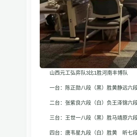
山西元工弘弈队3比1胜河南丰博队
一台：陈正勋八段（黑）胜黄静远六
二台：张紫良六段（白）负王泽锦六
三台：王世一八段（黑）胜马靖原六
四台：唐韦星九段（白）胜黄 昕七