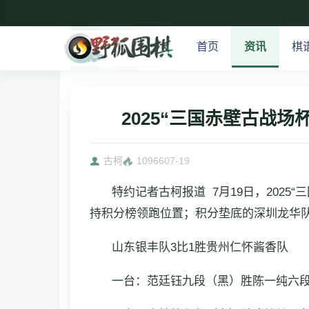
首页
资讯
棋
2025“三国赤壁古战
古柯
10966
07-19
特约记者古柯报道 7月19日，202
持积分榜领跑位置；积分垫底的深圳龙华
山东银丰队3比1胜贵州仁怀酱香队
一台：范廷钰九段（黑）胜陈一纯六