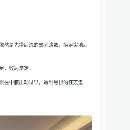
依然是先捞后洗的熟悉路数，捞足实地后
足，败局遂定。
棋在中腹出动过早，遭到黑棋的狂轰滥