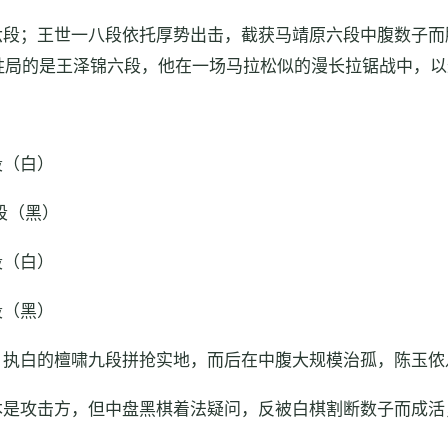
六段；王世一八段依托厚势出击，截获马靖原六段中腹数子而
胜局的是王泽锦六段，他在一场马拉松似的漫长拉锯战中，以
段（白）
段（黑）
段（白）
段（黑）
，执白的檀啸九段拼抢实地，而后在中腹大规模治孤，陈玉侬
本是攻击方，但中盘黑棋着法疑问，反被白棋割断数子而成活