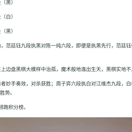
段（黑）
段（白）
段（黑）
助，范廷钰九段执黑对陈一纯六段，即便是执黑先行，范廷钰
在上边盘黑棋大模样中治孤，魔术般地逸出生天，黑棋实地不
前者妙手奏效，对杀获胜；周子弈六段执白对江维杰九段，白
立胜势。
领跑积分榜。