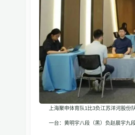
上海聚申体育队1比3负江苏洋河股份
一台：黄明宇八段（黑）负赵晨宇九