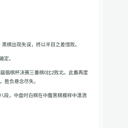
，黑棋出现失误，终以半目之差惜败。
输定。
8届倡棋杯决赛三番棋0比2败北。此番再度
，胜负悬念尽失。
八段，中盘时白棋在中腹黑棋模样中潇洒