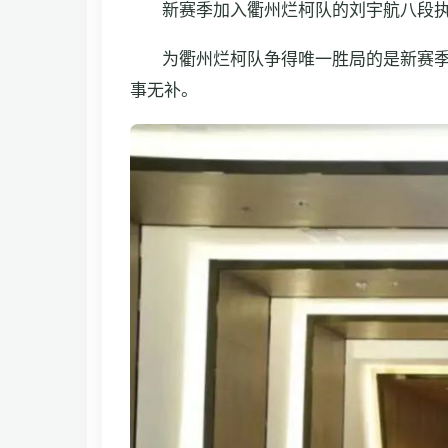
新赛季加入衢州烂柯队的刘宇航八段
为衢州烂柯队争得唯一胜局的是新赛
事无补。