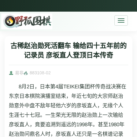
Toggle
navigati
古稀赵治勋死活翻车 输给四十五年前的
记录员 彦坂直人登顶日本传奇
易非
8831
08-02
8月2日，日本第4届TEIKEI集团杯传奇战决赛在
东京日本棋院演播室结束，年近七旬的大宗师赵治
勋意外中盘不敌年轻他六岁的彦坂直人，无缘个人
生涯七十七冠。一生荣光无限的赵治勋上一次输给
彦坂直人，竟要追溯到遥远的1998年。甚至1980年
赵治勋问鼎名人时，彦坂直人还只是一名棋谱记录