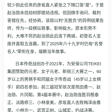
较少担此任务的彦坂直人紧张之下随口答“是”，于是
赵治勋未找劫材即提劫违规。但因棋手询问、裁判
答错在先，经协商，该局以判“无胜负”的异例结果告
终，传为一段棋坛轶事，影响极大。原本形势不
利，大难不死的赵治勋此后连下两城，初登名人宝
座并直取五连霸，到了2025年六十九岁时仍有“名誉
名人”荣衔在身，端赖当年故事。
日本传奇战创办于2021年，为安保公司TEIKEI
集团赞助的元老、女子元老、新锐三大赛之一，60
岁以上的男棋手和同届女子传奇战（45岁以上女棋
手）前四名参加，前三届冠军依次是苑田勇一、赵
治勋、片冈聪。第4届本赛中，赵治勋连胜羽根泰
正、淡路修三、小林泉美，彦坂直人击败梅泽由香
里、小林光一、武宫正树、山城宏，约战决赛。