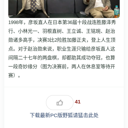
1998年，彦坂直人在日本第36届十段战连胜藤泽秀
行、小林光一、羽根直树、王立诚、王铭琬、赵治
勋诸多高手，决赛3比2险胜加藤正夫，登上人生顶
点。对于赵治勋来说，职业生涯只输给彦坂直人这
间隔二十七年的两盘棋，却都助其成功夺冠，也算
一段奇妙缘分（图为决赛前，两人在休息室等待开
赛）。
41
下载最新PC版野狐请猛击此处