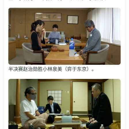
半决赛赵治勋胜小林泉美（弈于东京）。