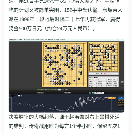
活，刚过百手竟送死一块。心情大差之下，中腹强
吃的计划又被简单突围，152手中盘认输。彦坂直人
遂在1998年十段战后时隔二十七年再获冠军，赢得
奖金500万日元（约合24万元人民币）。
决赛胜率的大幅起落，源于赵治勋对右上黑棋死活
的错判。传奇战用时为每方1个半小时，保留五次1