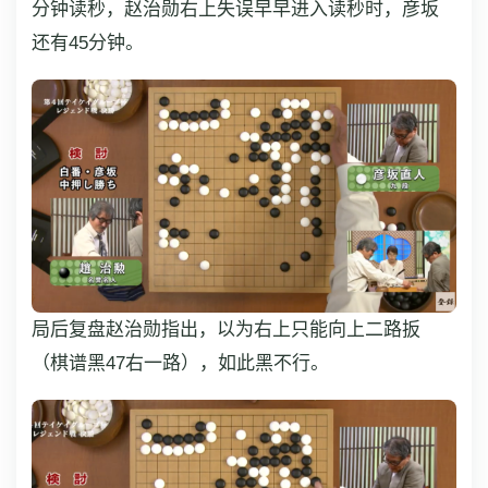
分钟读秒，赵治勋右上失误早早进入读秒时，彦坂
还有45分钟。
局后复盘赵治勋指出，以为右上只能向上二路扳
（棋谱黑47右一路），如此黑不行。