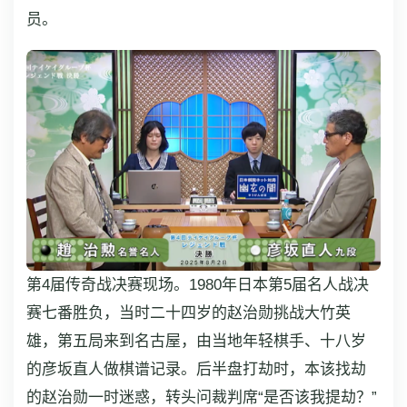
员。
第4届传奇战决赛现场。1980年日本第5届名人战决
赛七番胜负，当时二十四岁的赵治勋挑战大竹英
雄，第五局来到名古屋，由当地年轻棋手、十八岁
的彦坂直人做棋谱记录。后半盘打劫时，本该找劫
的赵治勋一时迷惑，转头问裁判席“是否该我提劫？”