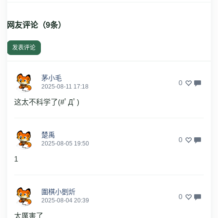
网友评论（
9
条）
发表评论
茅小毛
0
2025-08-11 17:18
这太不科学了(#ﾟДﾟ)
楚禹
0
2025-08-05 19:50
1
圍棋小剴炘
0
2025-08-04 20:39
太厲害了