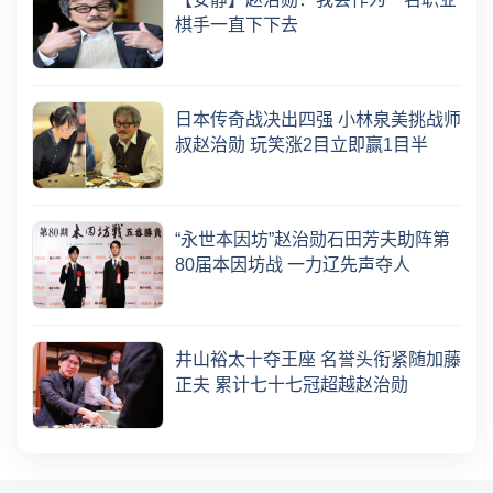
棋手一直下下去
日本传奇战决出四强 小林泉美挑战师
叔赵治勋 玩笑涨2目立即赢1目半
“永世本因坊”赵治勋石田芳夫助阵第
80届本因坊战 一力辽先声夺人
井山裕太十夺王座 名誉头衔紧随加藤
正夫 累计七十七冠超越赵治勋