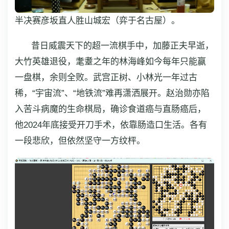
半决赛彦坂直人胜山城宏（弈于名古屋）。
昔日威震天下的超一流棋手中，加藤正夫早逝，
大竹英雄退役，耄耋之年的林海峰如今每年只能赢
一盘棋，余则全败。武宫正树、小林光一年过古
稀，“宇宙流”、“地铁流”难再潇洒展开。赵治勋亦陷
入苦斗病魔的生命棋局，确诊食道癌与直肠癌后，
他2024年底接受开刀手术，依靠肠造口生活。各有
一段悲欣，但依然坚守一方纹枰。