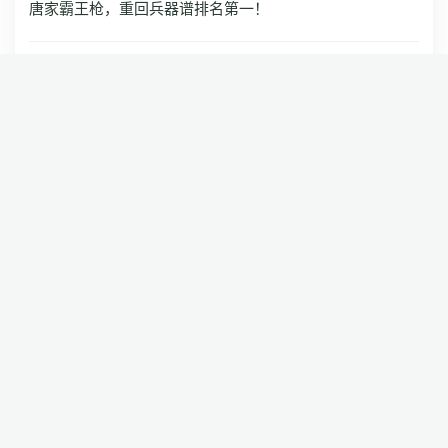
唐家霸王枪，重回兵器谱排名第一！
pyz8
0
2025-08-27 09:22
昨天输王爽
zhld70
1
2025-08-25 11:40
蟹壳下棋时的座姿非常好看。
V325954889
2
2025-08-25 11:32
越南女棋手何琼英五段（Quynh）从国际组出线
V325954889
0
2025-08-25 11:11