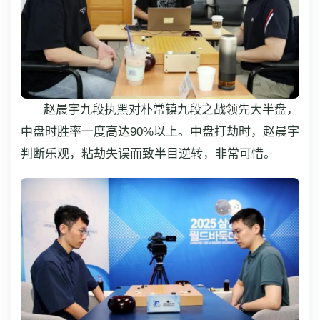
赵晨宇九段执黑对朴常镇九段之战领先大半盘，
中盘时胜率一度高达90%以上。中盘打劫时，赵晨宇
判断乐观，粘劫失误而致半目逆转，非常可惜。