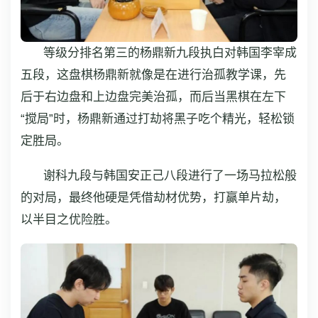
等级分排名第三的杨鼎新九段执白对韩国李宰成
五段，这盘棋杨鼎新就像是在进行治孤教学课，先
后于右边盘和上边盘完美治孤，而后当黑棋在左下
“搅局”时，杨鼎新通过打劫将黑子吃个精光，轻松锁
定胜局。
谢科九段与韩国安正己八段进行了一场马拉松般
的对局，最终他硬是凭借劫材优势，打赢单片劫，
以半目之优险胜。