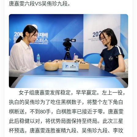
唐嘉雯六段VS吴侑珍九段。
女子组唐嘉雯发挥稳定，早早赢定。左上一役，
执白的吴侑珍为了吃住黑棋数子，将整个左下角白
棋断送，不到80手，白棋胜率已接近于零。唐嘉雯
此后稳健以对，将优势局面保持至终局。此次三星
杯预选，唐嘉雯连胜崔精九段、吴侑珍九段、李玟