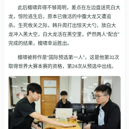
此后檀啸弈得不够简明，差点在左边盘送死白大
龙，惊险逃生后，原本已做活的中腹大龙又遭追
杀。生死攸关之际，韩升周打出惊天大勺，放白大
龙冲入黑大空，白大龙活在黑空里，俨然两人“配合”
完成的结果，檀啸幸运胜出。
檀啸被称作是“国际预选第一人”，这是他第31次
取得世界大赛本赛的资格，第24次从预选中出线。