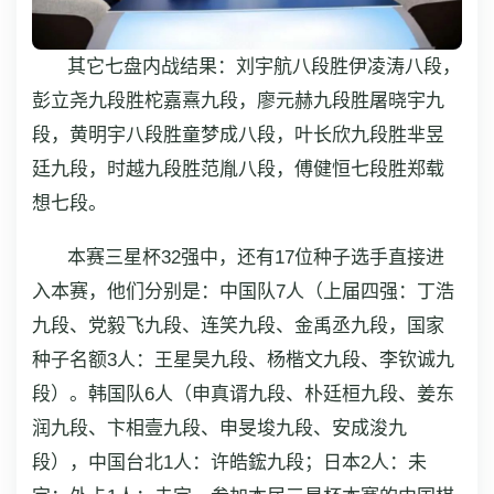
其它七盘内战结果：刘宇航八段胜伊凌涛八段，
彭立尧九段胜柁嘉熹九段，廖元赫九段胜屠晓宇九
段，黄明宇八段胜童梦成八段，叶长欣九段胜芈昱
廷九段，时越九段胜范胤八段，傅健恒七段胜郑载
想七段。
本赛三星杯32强中，还有17位种子选手直接进
入本赛，他们分别是：中国队7人（上届四强：丁浩
九段、党毅飞九段、连笑九段、金禹丞九段，国家
种子名额3人：王星昊九段、杨楷文九段、李钦诚九
段）。韩国队6人（申真谞九段、朴廷桓九段、姜东
润九段、卞相壹九段、申旻埈九段、安成浚九
段），中国台北1人：许皓鋐九段；日本2人：未