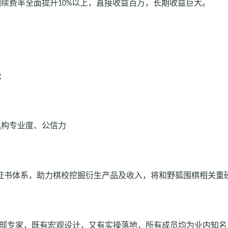
测续费率全面提升
10%
以上，直接收益百万，长期收益巨大。
级
机构专业度、公信力
证书体系，助力棋校挖掘衍生产品及收入，将和野狐围棋相关重
部专家，既有宏观设计，又有实操落地，所有成员均为业内知名