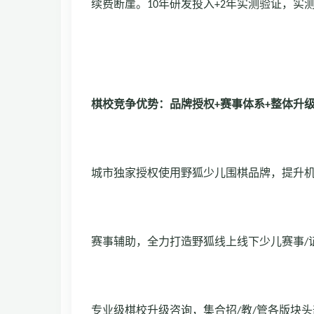
续费断崖。
10
年研发投入
+2
年实测验证，实
棋校竞争优势：品牌授权
+
赛事体系
+
整体升
城市独家授权使用野狐少儿围棋品牌，提升
赛事辅助，全力打造野狐线上线下少儿赛事
/
专业级棋校升级咨询，集合招
/
教
/
管各版块头