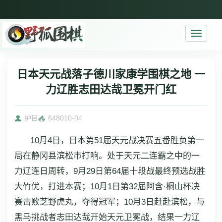
Toggle
navigati
日本天元战落子德川家康学围棋之地 一
力辽胜志田达哉卫冕开门红
护目
6480
10-04
10月4日，日本第51届天元战决赛五番胜负第一
局在静冈县滨松市打响。处于天元二连霸之中的一
力辽连日周转，9月29日第64届十段战最终预选战胜
大竹优，打进本赛；10月1日第32届阿含·桐山杯决
赛击败芝野虎丸，夺得冠军；10月3日赶赴滨松，与
黑马挑战者志田达哉开始天元卫冕战，结果一力辽