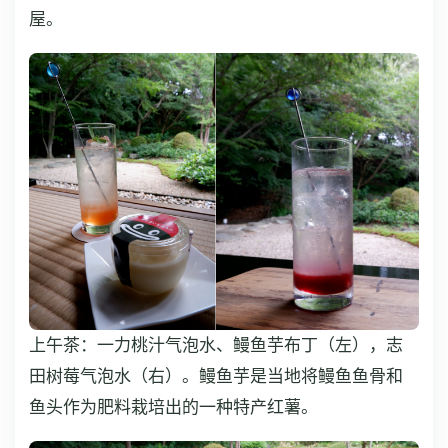
屋。
上午茶：一力桃汁气泡水、鳗鱼芋布丁（左），志
田树莓气泡水（右）。鳗鱼芋是当地将鳗鱼鱼骨和
鱼头作为肥料栽培出的一种特产红薯。