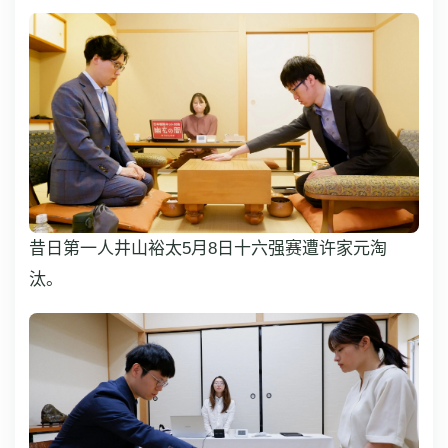
昔日第一人井山裕太5月8日十六强赛遭许家元淘
汰。