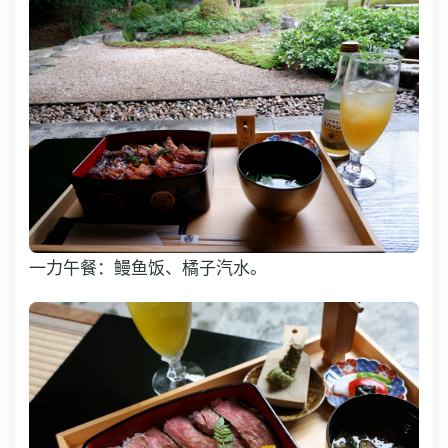
一力午餐：鳗鱼饭、橘子汽水。