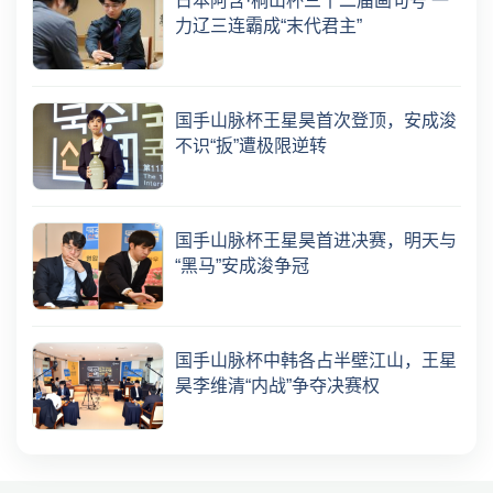
日本阿含·桐山杯三十二届画句号 一
力辽三连霸成“末代君主”
国手山脉杯王星昊首次登顶，安成浚
不识“扳”遭极限逆转
国手山脉杯王星昊首进决赛，明天与
“黑马”安成浚争冠
国手山脉杯中韩各占半壁江山，王星
昊李维清“内战”争夺决赛权