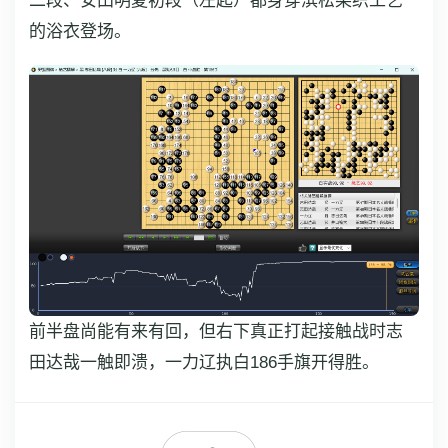
二段、安田明夏初段（左起）都身穿滨松染织工艺
的浴衣登场。
前半盘尚能有来有回，但右下真正打起接触战时志
田达哉一触即溃，一力辽执白186手旗开得胜。