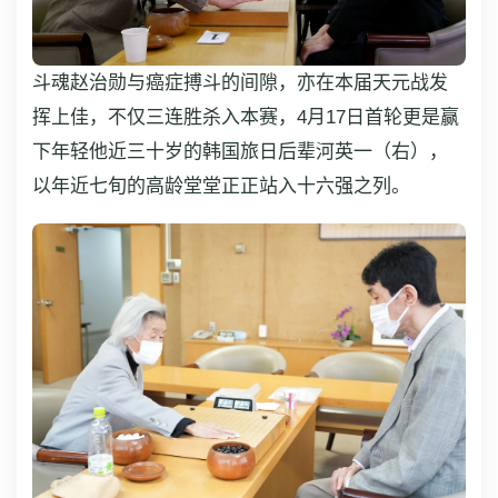
斗魂赵治勋与癌症搏斗的间隙，亦在本届天元战发
挥上佳，不仅三连胜杀入本赛，4月17日首轮更是赢
下年轻他近三十岁的韩国旅日后辈河英一（右），
以年近七旬的高龄堂堂正正站入十六强之列。