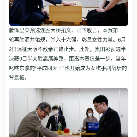
藤泽里菜预选连胜大桥拓文、山下敬吾，本赛第一
轮再胜酒井佑规，杀入十六强，彰显女性力量。6月
2日远征大阪不敌余正麒止步。此外，奥田彩预选半
决赛9目半大胜高尾绅路，距离本赛仅差一步，当年
叱咤东瀛的“平成四天王”也开始成为女棋手刷战绩的
背景板。