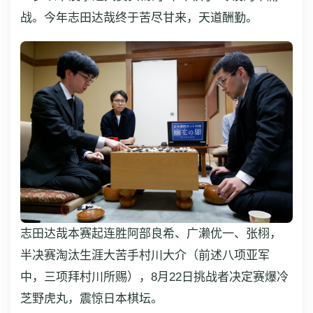
战。今年志田达哉终于苦尽甘来，天道酬勤。
志田达哉本赛起连胜阿部良希、广濑优一、张栩，
半决赛淘汰生涯大苦手村川大介（前述八项亚军
中，三项拜村川所赐），8月22日挑战者决定赛爆冷
芝野虎丸，震惊日本棋坛。