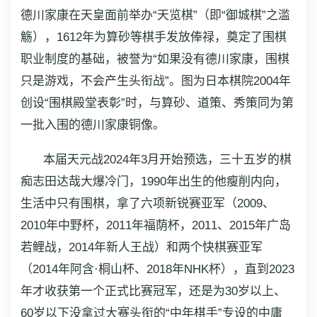
德川家康在天皇面前举办“天览棋”（即“御城棋”之滥
觞），1612年为算砂等棋手发放俸禄，奠定了围棋
职业制度的基础，被誉为“如果没有德川家康，围棋
只是游戏，不会产生头衔战”。图为日本棋院2004年
创设“围棋殿堂表彰”时，与算砂、道策、秀策同为第
一批入围的德川家康铜像。
本届天元战2024年3月开始预选，三十五岁的棋
痴志田达哉大爆冷门，1990年出生的他瘦削内向，
生活中只有围棋，拿了六项新锐赛亚军（2009、
2010年中野杯，2011年福荫杯，2011、2015年广岛
若鲤战，2014年新人王战）和两个快棋赛亚军
（2014年阿含·桐山杯、2018年NHK杯），直到2023
年才收获第一个正式比赛冠军，还是为30岁以上、
60岁以下没拿过大赛头衔的“中年棋手”专设的中庸