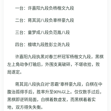
一台：许嘉阳九段负杨楷文九段
二台：蒋其润八段负辜梓豪九段
三台：童梦成八段负范胤八段
四台：檀啸九段胜彭立尧九段
许嘉阳九段执黑对春兰杯冠军杨楷文九段，黑棋
左上角劫争打输后，外围支离破碎，不堪收拾，败
局遂定。
蒋其润八段执白对“恶霸”辜梓豪九段，白棋在中
腹治孤得手后，胜率升至90%以上。仅仅数手过后，
黑棋即逆转局面，白棋着数虚发，而黑棋着着实
地，双方得失失衡。