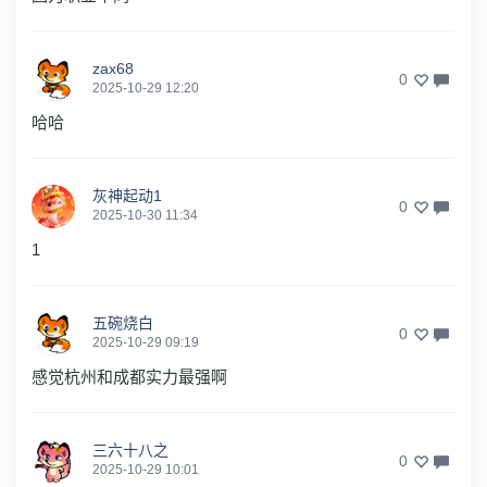
zax68
0
2025-10-29 12:20
哈哈
灰神起动1
0
2025-10-30 11:34
1
五碗烧白
0
2025-10-29 09:19
感觉杭州和成都实力最强啊
三六十八之
0
2025-10-29 10:01