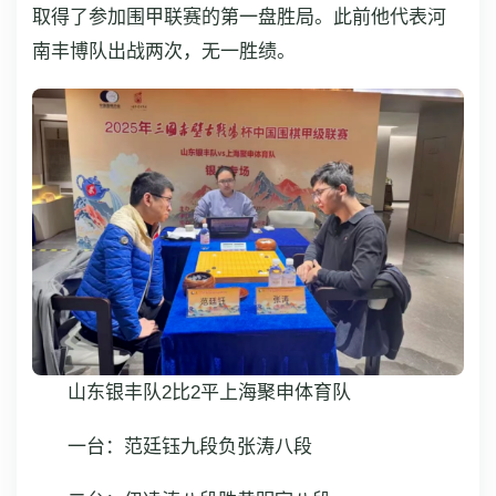
取得了参加围甲联赛的第一盘胜局。此前他代表河
南丰博队出战两次，无一胜绩。
山东银丰队2比2平上海聚申体育队
一台：范廷钰九段负张涛八段