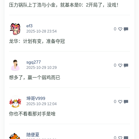
压力锅队上丁浩与小金，就基本是0：2开局了，没戏！
ef3
0
2025-10-28 23:54
龙华：计划有变，准备夺冠
sgq277
0
2025-10-29 10:29
想多了，赢一个弱鸡而已
坤哥V999
0
2025-10-29 12:04
你也不看看那对手是啥
随便夏
0