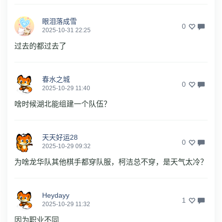
眼泪落成雪
0
2025-10-31 22:25
过去的都过去了
春水之城
0
2025-10-29 11:40
啥时候湖北能组建一个队伍？
天天好运28
0
2025-10-29 09:32
为啥龙华队其他棋手都穿队服，柯洁总不穿，是天气太冷？
Heydayy
1
2025-10-29 11:32
因为职业不同