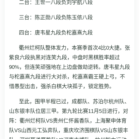
二台：王世一八段负刘宇航八段
三台：陈正勋八段负陈玉侬八段
四台：唐韦星九段负柁嘉熹九段
衢州烂柯队整体发力，本赛季首次4比0大捷。张
紫良六段执黑对连笑九段，中盘时黑棋胜率超过
90%，但连笑顽强地在上边盘做劫逆转。唐韦星九段
与柁嘉熹九段进行大对杀，柁嘉熹霸王硬上弓，不
惜愚型出击，强杀白棋大块孤子，锁定胜势。
至此，围甲半程已过，成都队、苏泊尔杭州队、
山东银丰队位居三甲。第九轮比赛11月5日进行，对
阵：衢州烂柯队VS贵州仁怀酱香队，上海聚申体育
队VS山西元工弘弈队，重庆坎济围棋队VS山东银丰