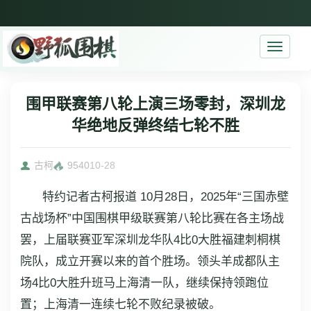
Toggle
navigati
围甲联赛第八轮上演三场零封，深圳龙
华绝地反弹终结七轮不胜
古柯
9540
10-28
特约记者古柯报道 10月28日，2025年“三国赤壁
古战场杯”中国围棋甲级联赛第八轮比赛在各主场战
罢，上届联赛亚军深圳龙华队4比0大胜福建刺桐棋
院队，成立开赛以来的首个胜场。领头羊成都队主
场4比0大胜升班马上海清一队，继续保持领跑位
置；上海清一连续七轮不败纪录被破。