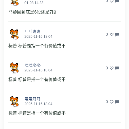
0
01-03 14:23
马静园到底是6段还是7段
哇哇咚咚
0
2025-11-16 18:04
标普 标普是指一个有价值或不
哇哇咚咚
0
2025-11-16 18:04
标普 标普是指一个有价值或不
哇哇咚咚
0
2025-11-16 18:04
标普 标普是指一个有价值或不