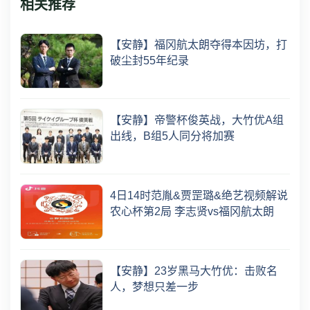
相关推荐
【安静】福冈航太朗夺得本因坊，打
破尘封55年纪录
【安静】帝警杯俊英战，大竹优A组
出线，B组5人同分将加赛
4日14时范胤&贾罡璐&绝艺视频解说
农心杯第2局 李志贤vs福冈航太朗
【安静】23岁黑马大竹优：击败名
人，梦想只差一步