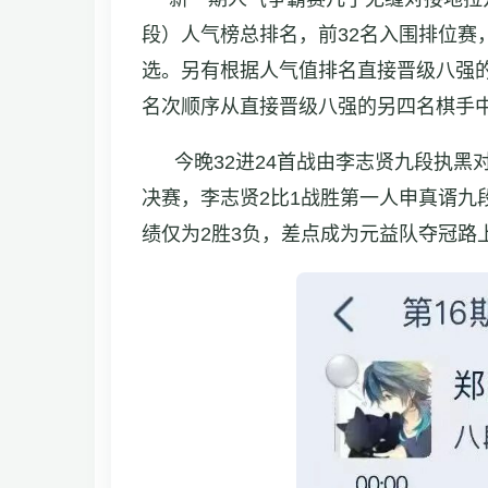
段）人气榜总排名，前32名入围排位赛，在
选。另有根据人气值排名直接晋级八强
名次顺序从直接晋级八强的另四名棋手
今晚32进24首战由李志贤九段执黑对郑载
决赛，李志贤2比1战胜第一人申真谞九段
绩仅为2胜3负，差点成为元益队夺冠路上