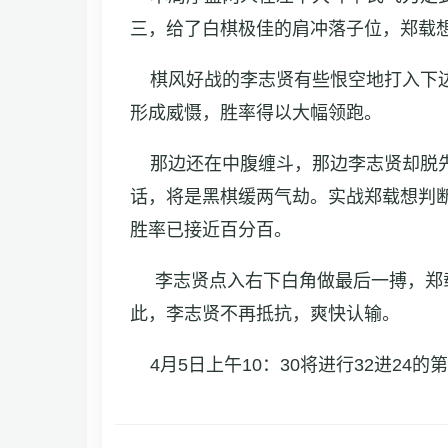
三，给了白棋极佳的肩冲落子位，郑载
棋风好战的李志贤有些恨空地打入下边
形成威慑，胜率得以大幅领跑。
那边还在中腹缠斗，那边李志贤却脱先
话，将是黑棋缓两气劫。实战郑载想判
胜率已接近百分百。
李志贤点入右下白角做最后一搏，郑载
此，李志贤不再抵抗，爽快认输。
4月5日上午10：30将进行32进24