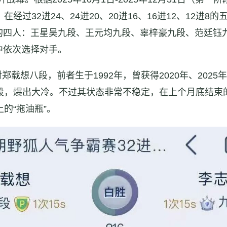
经过32进24、24进20、20进16、16进12、12进
的四人：王星昊九段、王元均九段、辜梓豪九段、范廷钰
中依次选择对手。
想八段，前者生于1992年，曾获得2020年、2025年
，爆出大冷。不过其状态非常不稳定，在上个月底结束的20
的“拖油瓶”。