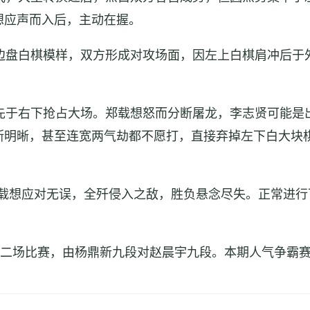
想应声而入后，主动在握。
盘白棋模样，双方形成对攻场面，因左上白棋肩冲后于
于右下抢占大场。郑载想怒而分断屠龙，李志贤可能是
断明晰，甚至连宽两气劫都不愿打，直接弃掉左下白大块
想应对无误，全歼侵入之敌，胜负悬念尽失。正常进行
的第二场比赛，由杨鼎新九段对赵晨宇九段。本期人气争霸赛