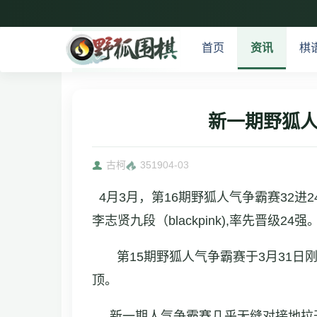
首页
资讯
棋
新一期野狐人
古柯
3519
04-03
4月3月，第16期野狐人气争霸赛32
李志贤九段（blackpink),率先晋级24强
第15期野狐人气争霸赛于3月31日刚
顶。
新一期人气争霸赛几乎无缝对接地拉开战幕。