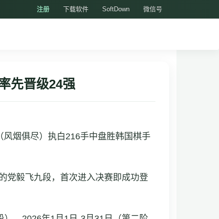
注册
下载软件
SoftDown
微信号
率先晋级24强
（风烟俱尽）执白216手中盘胜韩国棋手
冠的党毅飞九段，首次进入决赛即成功登
、2026年1月1日-3月31日（第二阶