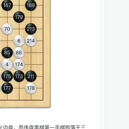
。
左边盘，而序盘黑棋第一手棋即落于三