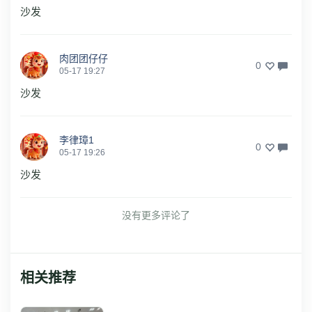
沙发
肉团团仔仔
0
05-17 19:27
沙发
李律璋1
0
05-17 19:26
沙发
没有更多评论了
相关推荐