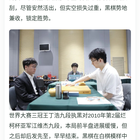
刮，尽管安然活出，但实空损失过重，黑棋势地
兼收，锁定胜势。
世界大赛三冠王丁浩九段执黑对2010年第2届烂
柯杯亚军江维杰九段，本局前半盘进展缓慢，但
之后却后发先至，早早结束。黑棋在白棋模样中