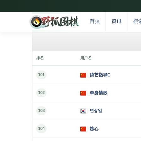
首页
资讯
棋
排名
用户名
101
绝艺指导C
102
单身情歌
103
변상일
104
炼心