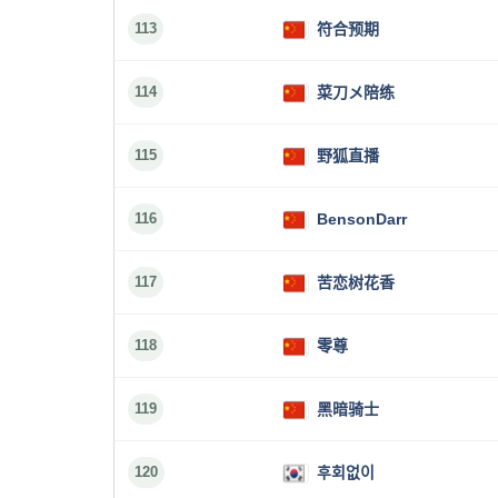
113
符合预期
114
菜刀メ陪练
115
野狐直播
116
BensonDarr
117
苦恋树花香
118
零尊
119
黑暗骑士
120
후회없이