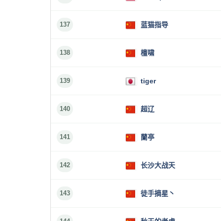
137
蓝猫指导
138
檀啸
139
tiger
140
超辽
141
蘭亭
142
长沙大战天
143
徒手摘星丶