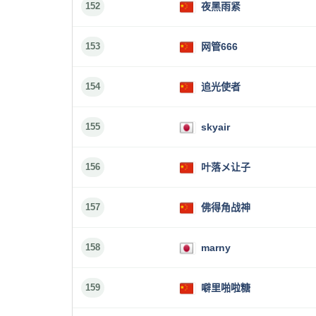
152
夜黑雨紧
153
网管666
154
追光使者
155
skyair
156
叶落メ让子
157
佛得角战神
158
marny
159
噼里啪啦糖