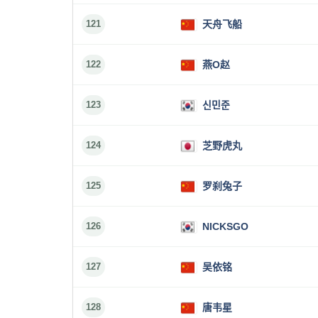
121
天舟飞船
122
燕O赵
123
신민준
124
芝野虎丸
125
罗刹兔子
126
NICKSGO
127
吴依铭
128
唐韦星