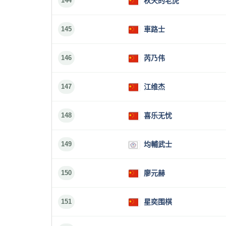
144
秋天的老虎
145
車路士
146
芮乃伟
147
江维杰
148
喜乐无忧
149
均輔武士
150
廖元赫
151
星奕围棋