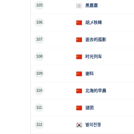
105
黑嘉嘉
106
胡乄秋睐
107
逝去的孤影
108
时光列车
109
谢科
110
北海的早晨
111
谜团
112
별의전쟁