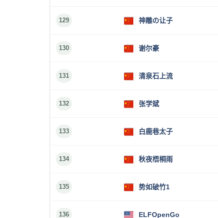
129
神雕の让子
130
谢尔豪
131
清泉石上流
132
张学斌
133
白鹿巷太子
134
秋夜梧桐雨
135
势如破竹1
136
ELFOpenGo