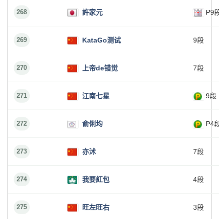
268
許家元
P9
269
KataGo测试
9段
270
上帝de错觉
7段
271
江南七星
9段
272
俞俐均
P4
273
亦沭
7段
274
我要紅包
4段
275
旺左旺右
3段