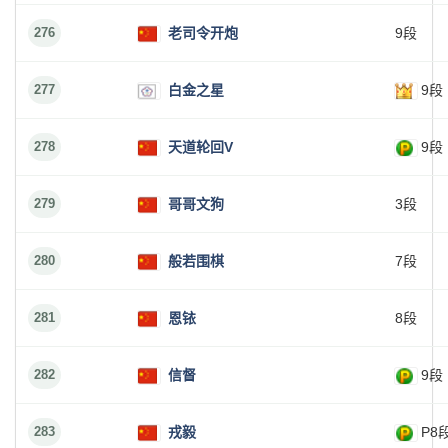
276
老司令开炮
9段
277
白金之星
9段
278
天道轮回V
9段
279
哥哥文狗
3段
280
般若围棋
7段
281
恩铱
8段
282
信督
9段
283
戎毅
P8