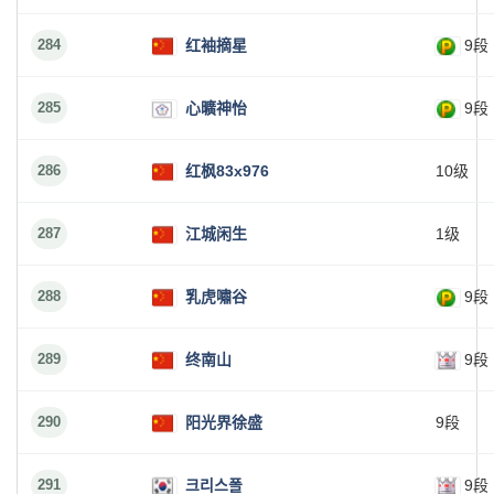
284
红袖摘星
9段
285
心曠神怡
9段
286
红枫83x976
10级
287
江城闲生
1级
288
乳虎嘯谷
9段
289
终南山
9段
290
阳光界徐盛
9段
291
크리스폴
9段