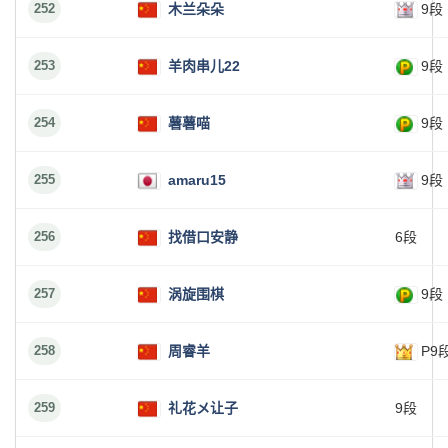
252
木兰朵朵
9段
253
羊肉串儿22
9段
254
薯薯喵
9段
255
amaru15
9段
256
找借口安静
6段
257
涡旋围棋
9段
258
周睿羊
P9
259
礼花メ让子
9段