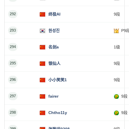
292
终极AI
9段
293
원성진
P9
294
名剑a
1级
295
银仙人
9段
296
小小笑笑1
9段
297
fairer
9段
298
Chtho11y
9段
299