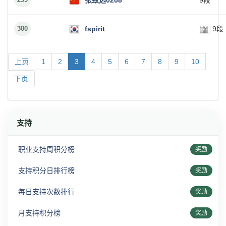
张致远0208
9段
300
fspirit
9段
上页
1
2
3
4
5
6
7
8
9
10
下页
支持
职业支持周积分榜
奖励
支持积分日排行榜
奖励
每日支持次数排行
奖励
月支持积分榜
奖励