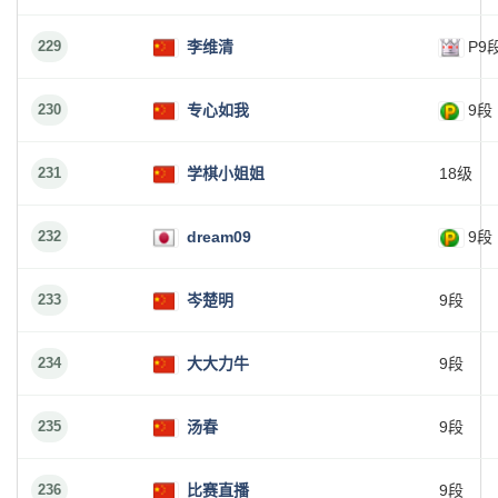
229
李维清
P9
230
专心如我
9段
231
学棋小姐姐
18级
232
dream09
9段
233
岑楚明
9段
234
大大力牛
9段
235
汤春
9段
236
比赛直播
9段