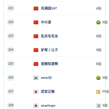
221
风满园147
4段
222
中の道
9段
223
乱杀毛毛虫
8段
224
驴哥丿让子
9段
225
我哪知道啊
8段
226
mire32
9段
227
武宮正樹
P9
228
asaringo
9段