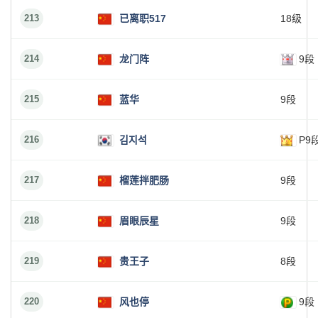
213
已离职517
18级
214
龙门阵
9段
215
蓝华
9段
216
김지석
P9
217
榴莲拌肥肠
9段
218
眉眼辰星
9段
219
贵王子
8段
220
风也停
9段