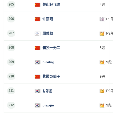
205
关山轻飞渡
4段
206
许嘉阳
P9
207
周俊勋
P9
208
霸独一无二
8段
209
bibibig
9段
210
紫霞の仙子
9段
211
강동윤
P9
212
piaojie
9段