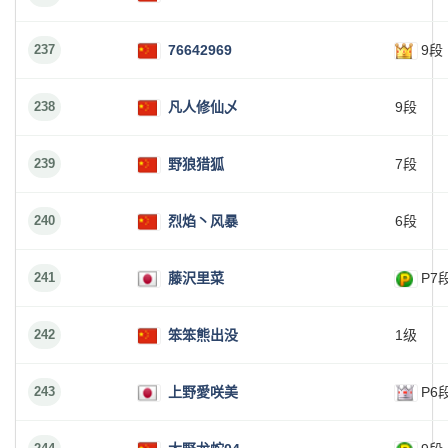
237
76642969
9段
238
凡人修仙乄
9段
239
野狼猎狐
7段
240
烈焰丶风暴
6段
241
藤沢里菜
P7
242
笨笨熊出没
1级
243
上野愛咲美
P6