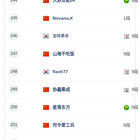
244
大野龙蛇04
9段
245
Nirvanaメ
1段
246
꼬마푸우
9段
247
山海不吃饭
9段
248
flash77
9段
249
协鑫集成
9段
250
星落东方
9段
251
司令爱工兵
8段