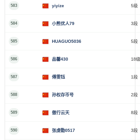
583
yiyize
5级
584
小熊优人79
3段
585
HUAGUO5036
5段
586
品馨430
18
587
傅雯钰
1段
588
孙权存帀号
2段
589
傲行云天
8段
590
张虔勖0517
3段