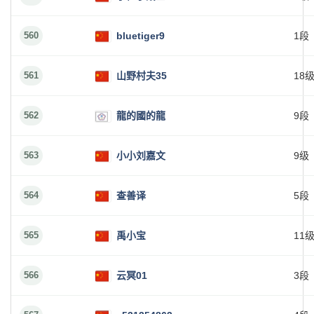
560
bluetiger9
1段
561
山野村夫35
18
562
龍的國的龍
9段
563
小小刘嘉文
9级
564
查善译
5段
565
禹小宝
11
566
云冥01
3段