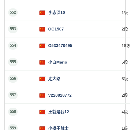
552
李志浈10
1级
553
QQ1507
2段
554
G533470495
18
555
小白Mario
5段
556
走大路
6级
557
V220828772
2段
558
王就是我12
4段
559
小橙子战士
1级