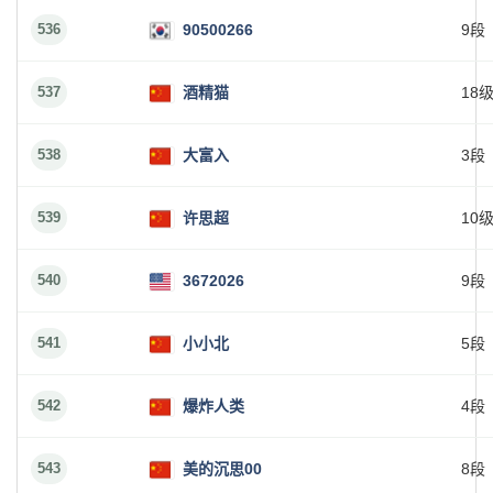
536
90500266
9段
537
酒精猫
18
538
大富入
3段
539
许思超
10
540
3672026
9段
541
小小北
5段
542
爆炸人类
4段
543
美的沉思00
8段