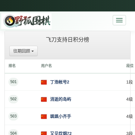
Toggle
navigati
飞刀支持日积分榜
往期回顾
排名
用户名
段位
501
丁浩帐号2
1段
502
消逝的岛屿
4级
503
飒飒小齐手
4级
504
又见炊烟72
3段