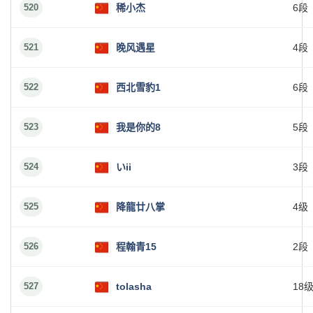
520
稀小杰
6段
521
晚风遇星
4段
522
西北雪豹1
6段
523
我是你的8
5段
524
いii
3段
525
降龍廿八掌
4级
526
程翰青15
2段
527
tolasha
18