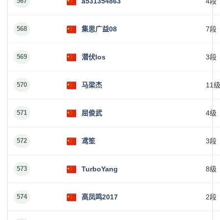
567
a531354863
4段
568
集思广益08
7段
569
潜伏los
3段
570
马梁杰
11
571
屈俊武
4级
572
鸢笙
3段
573
TurboYang
8级
574
高凤鸣2017
2段