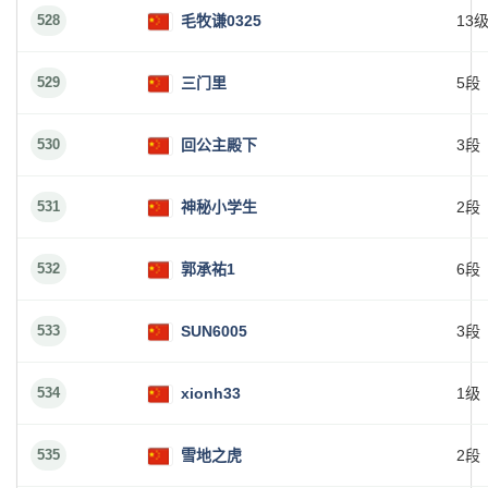
528
毛牧谦0325
13
529
三门里
5段
530
回公主殿下
3段
531
神秘小学生
2段
532
郭承祐1
6段
533
SUN6005
3段
534
xionh33
1级
535
雪地之虎
2段