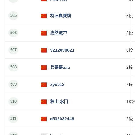
505
柯洁真愛粉
5段
506
孜然流77
5段
507
V212090621
6段
508
兵哥哥aaa
2段
509
xyx512
7段
510
秽土l水门
18
511
a532032448
2级