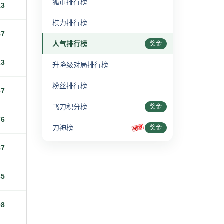
狐币排行榜
13
棋力排行榜
87
人气排行榜
奖金
23
升降级对局排行榜
粉丝排行榜
67
飞刀积分榜
奖金
76
刀神榜
奖金
87
35
08