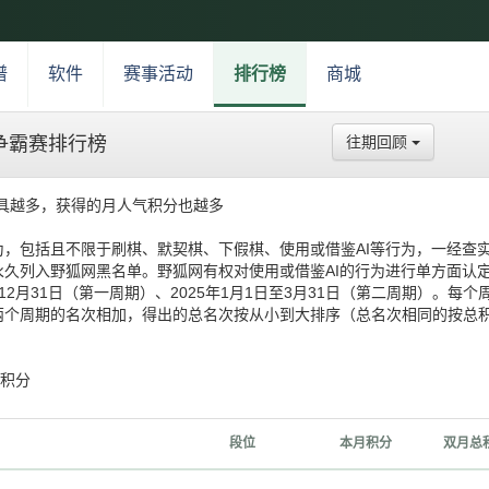
谱
软件
赛事活动
排行榜
商城
争霸赛排行榜
往期回顾
具越多，获得的月人气积分也越多
，包括且不限于刷棋、默契棋、下假棋、使用或借鉴AI等行为，一经查
久列入野狐网黑名单。野狐网有权对使用或借鉴AI的行为进行单方面认
4年12月31日（第一周期）、2025年1月1日至3月31日（第二周期）。每个
两个周期的名次相加，得出的总名次按从小到大排序（总名次相同的按总
得积分
段位
本月积分
双月总