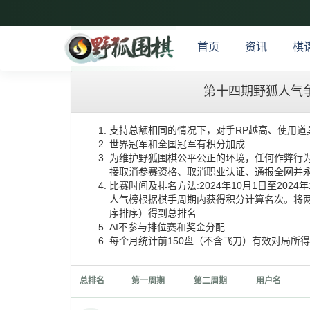
首页
资讯
棋
第十四期野狐人气
支持总额相同的情况下，对手RP越高、使用道
世界冠军和全国冠军有积分加成
为维护野狐围棋公平公正的环境，任何作弊行为
接取消参赛资格、取消职业认证、通报全网并永
比赛时间及排名方法:2024年10月1日至202
人气榜根据棋手周期内获得积分计算名次。将
序排序）得到总排名
AI不参与排位赛和奖金分配
每个月统计前150盘（不含飞刀）有效对局所
总排名
第一周期
第二周期
用户名