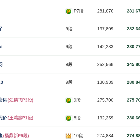
P7段
281,676
281,6
了
9段
137,809
282,6
si
9段
142,233
280,7
羽
9段
252,568
345,8
3
9段
130,939
280,8
命运
(汪鹏飞P3段)
9段
275,700
275,7
代价
(王鸿念P1段)
8段
132,259
280,6
虫
(杨鼎新P9段)
10段
274,884
274,8