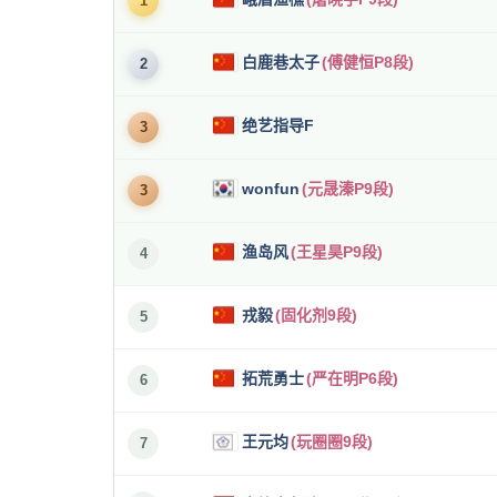
1
白鹿巷太子
(傅健恒P8段)
2
绝艺指导F
3
wonfun
(元晟溱P9段)
3
渔岛风
(王星昊P9段)
4
戎毅
(固化剂9段)
5
拓荒勇士
(严在明P6段)
6
王元均
(玩圈圈9段)
7