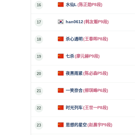
水仙L
(陈正勋P8段)
16
han0612
(韩友赈P9段)
17
杀心通明
(王春晖P8段)
18
七杀
(廖元赫P9段)
19
夜黑雨紧
(陈必森P5段)
20
一笑奈合
(柳琪峰P6段)
21
时光列车
(王世一P8段)
22
思想的星空
(赵晨宇P9段)
23