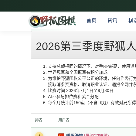
首页
资讯
棋
2026第三季度野狐
支持总额相同的情况下，对手RP越高、使用道
世界冠军和全国冠军有积分加成
为维护野狐围棋公平公正的环境，任何作弊行为
接取消参赛资格、取消职业认证、通报全网并永
比赛时间:2026年7月1日至9月30日
AI不参与排位赛和奖金分配
每个月统计前150盘（不含飞刀）有效对局所
排名
用户名
峨眉渔樵
(屠晓宇P9段)