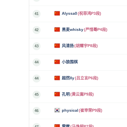
Alyssa0
(祝菲鸿P3段)
41
黑麦whisky
(严惜蓦P4段)
42
风清扬
(胡耀宇P8段)
43
小狼围棋
44
超然lly
(吕立言P6段)
44
孔明
(黄云嵩P9段)
45
physical
(崔宰荣P9段)
46
雷霆
(马逸超P7段)
47