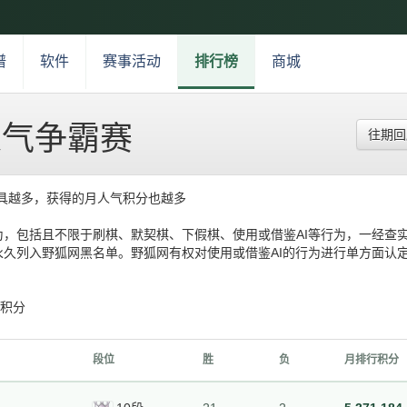
谱
软件
赛事活动
排行榜
商城
人气争霸赛
往期
具越多，获得的月人气积分也越多
，包括且不限于刷棋、默契棋、下假棋、使用或借鉴AI等行为，一经查
久列入野狐网黑名单。野狐网有权对使用或借鉴AI的行为进行单方面认
得积分
段位
胜
负
月排行积分