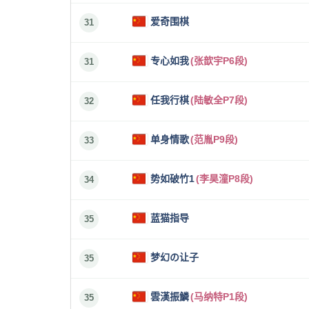
爱奇围棋
31
专心如我
(张歆宇P6段)
31
任我行棋
(陆敏全P7段)
32
单身情歌
(范胤P9段)
33
势如破竹1
(李昊潼P8段)
34
蓝猫指导
35
梦幻の让子
35
雲漢振鱗
(马纳特P1段)
35