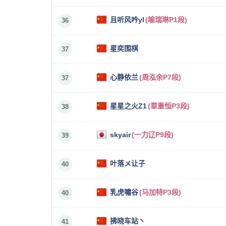
且听风吟yl
(喻瑞琳P1段)
36
星奕围棋
37
心静依兰
(周泓余P7段)
37
星星之火Z1
(章重恒P3段)
38
skyair
(一力辽P9段)
39
叶落メ让子
40
乳虎嘯谷
(马加特P3段)
40
拂晓车站丶
41