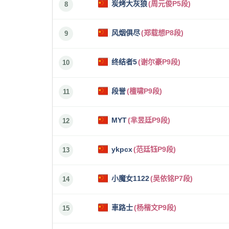
炭烤大灰狼
(周元俊P5段)
8
风烟俱尽
(郑载想P8段)
9
终结者5
(谢尔豪P9段)
10
段誉
(檀啸P9段)
11
MYT
(芈昱廷P9段)
12
ykpcx
(范廷钰P9段)
13
小魔女1122
(吴依铭P7段)
14
車路士
(杨楷文P9段)
15