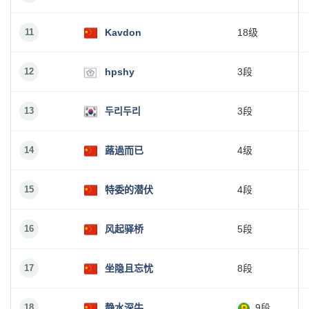
11
Kavdon
18级
12
hpshy
3段
13
두리두리
3段
14
蕗過而已
4级
15
特委的潜伏
4段
16
风起驿桥
5段
17
坐隐且忘忧
8段
18
静水深牛
9段