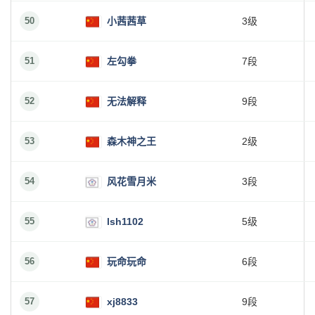
50
小茜茜草
3级
51
左勾拳
7段
52
无法解释
9段
53
森木神之王
2级
54
风花雪月米
3段
55
lsh1102
5级
56
玩命玩命
6段
57
xj8833
9段