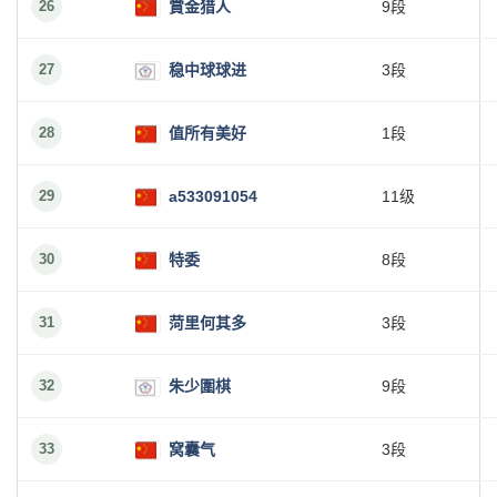
26
賞金猎人
9段
27
稳中球球进
3段
28
值所有美好
1段
29
a533091054
11级
30
特委
8段
31
菏里何其多
3段
32
朱少圍棋
9段
33
窝囊气
3段