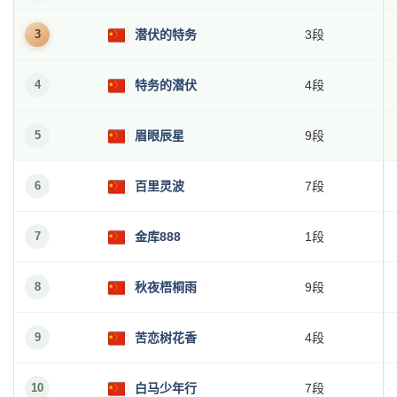
3
潜伏的特务
3段
4
特务的潜伏
4段
5
眉眼辰星
9段
6
百里灵波
7段
7
金库888
1段
8
秋夜梧桐雨
9段
9
苦恋树花香
4段
10
白马少年行
7段