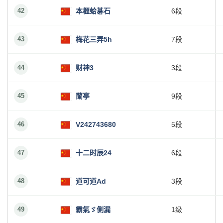
42
本榧蛤碁石
6段
43
梅花三弄5h
7段
44
财神3
3段
45
蘭亭
9段
46
V242743680
5段
47
十二时辰24
6段
48
道可道Ad
3段
49
霸氣ゞ側漏
1级