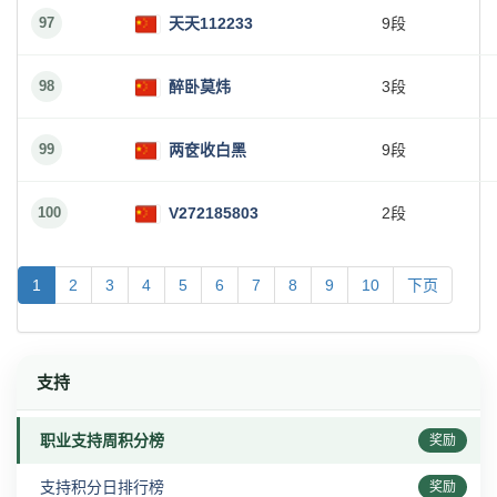
97
天天112233
9段
98
醉卧莫炜
3段
99
两奁收白黑
9段
100
V272185803
2段
1
2
3
4
5
6
7
8
9
10
下页
支持
职业支持周积分榜
奖励
支持积分日排行榜
奖励