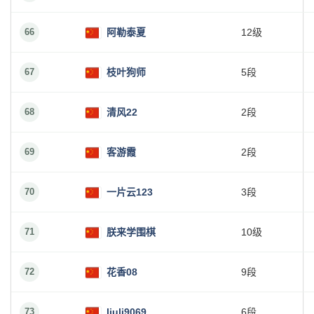
66
阿勒泰夏
12级
67
枝叶狗师
5段
68
清风22
2段
69
客游霞
2段
70
一片云123
3段
71
朕来学围棋
10级
72
花香08
9段
73
liuli9069
6段