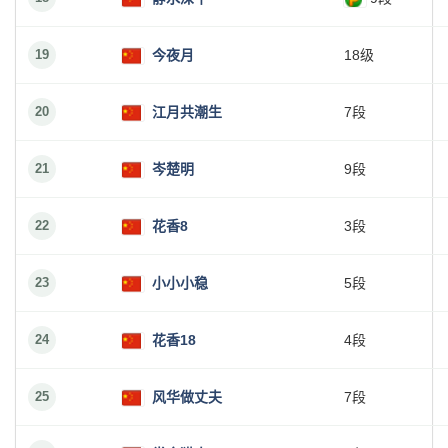
19
今夜月
18级
20
江月共潮生
7段
21
岑楚明
9段
22
花香8
3段
23
小小小稳
5段
24
花香18
4段
25
风华做丈夫
7段