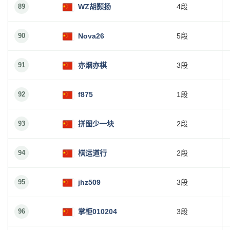
89
WZ胡颢扬
4段
90
Nova26
5段
91
亦烟亦棋
3段
92
f875
1段
93
拼图少一块
2段
94
棋运道行
2段
95
jhz509
3段
96
掌柜010204
3段