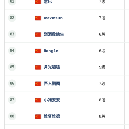
81
意已
7级
82
maxmsun
7段
83
烈酒敬餘生
6段
84
liang1ni
6段
85
月光银狐
5级
86
吾入期图
7段
87
小狗安安
8段
88
惟贤惟德
8段