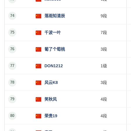
74
落雨知清辰
9段
75
千波一叶
7段
76
葡了个萄桃
3段
77
DON1212
1级
78
风云K8
3段
79
笑秋风
4段
80
荣贵19
4段