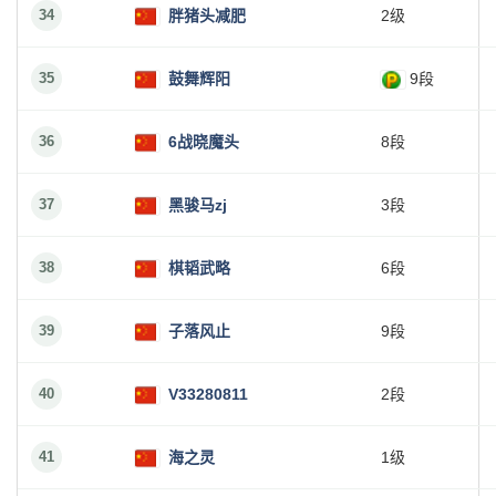
34
胖猪头减肥
2级
35
鼓舞辉阳
9段
36
6战晓魔头
8段
37
黑骏马zj
3段
38
棋韬武略
6段
39
子落风止
9段
40
V33280811
2段
41
海之灵
1级