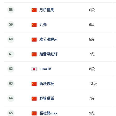
58
月桥精灵
6段
59
九先
6段
60
难分难解w
5段
61
踏雪寻红轩
7段
62
luna15
8段
63
两块铁板
13级
64
野狼猎狐
7段
65
轻松熊max
9段