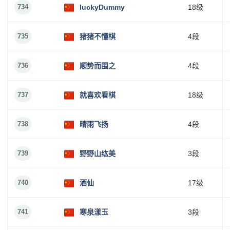
734
luckyDummy
18级
735
猪猪不懂棋
4段
736
顺势而围之
4段
737
就喜欢看棋
18级
738
晴雨飞扬
4段
739
野野山纮美
3段
740
酒仙
17级
741
寒泉漾玉
3段