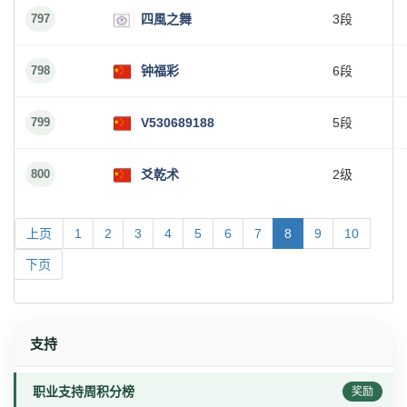
797
四風之舞
3段
798
钟福彩
6段
799
V530689188
5段
800
爻乾术
2级
上页
1
2
3
4
5
6
7
8
9
10
下页
支持
职业支持周积分榜
奖励