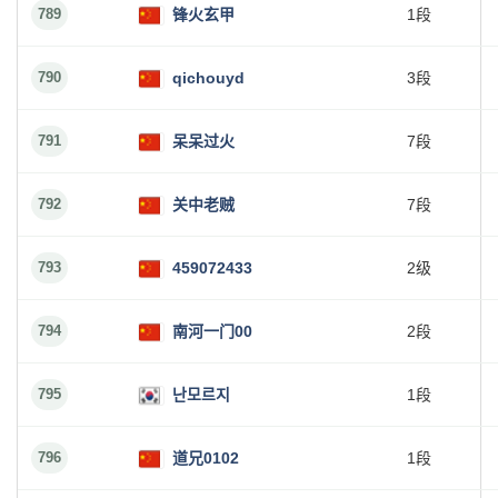
789
锋火玄甲
1段
790
qichouyd
3段
791
呆呆过火
7段
792
关中老贼
7段
793
459072433
2级
794
南河一门00
2段
795
난모르지
1段
796
道兄0102
1段