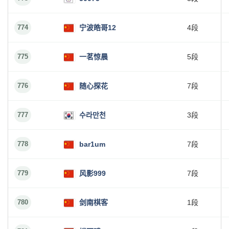
774
宁波皓哥12
4段
775
一茗惊晨
5段
776
随心探花
7段
777
수라만천
3段
778
bar1um
7段
779
风影999
7段
780
剑南棋客
1段