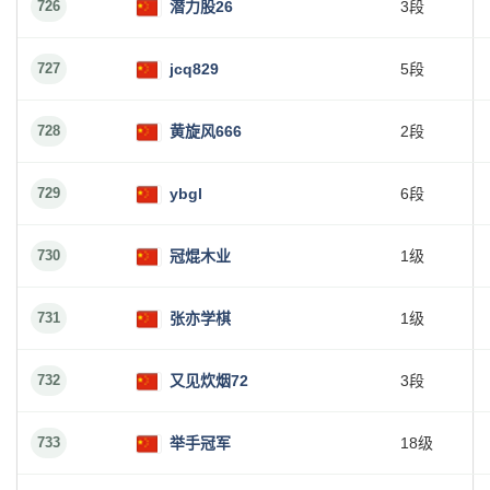
726
潜力股26
3段
727
jcq829
5段
728
黄旋风666
2段
729
ybgl
6段
730
冠焜木业
1级
731
张亦学棋
1级
732
又见炊烟72
3段
733
举手冠军
18级