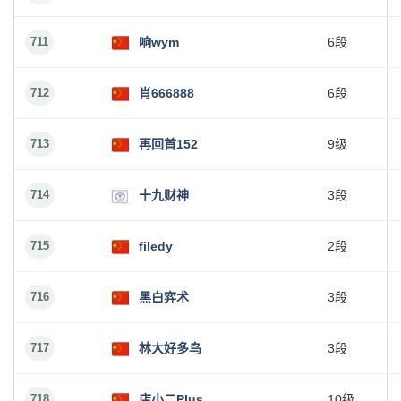
711
响wym
6段
712
肖666888
6段
713
再回首152
9级
714
十九财神
3段
715
filedy
2段
716
黑白弈术
3段
717
林大好多鸟
3段
718
店小二Plus
10级