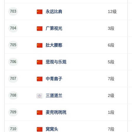
703
永远比肩
12级
704
广第视光
3段
705
肚大腰憨
6段
706
悲观与乐观
5段
707
中青扇子
7段
708
三道道兰
2级
709
麦兜咣咣咣
1段
710
窝窝头
7段