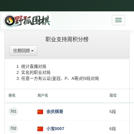
Toggle
navigati
职业支持周积分榜
往期回顾
统计直播对局
实名的职业对局
任意一方有认证(皇冠、P、A等)的9段对局
排名
用户名
段位
701
余庆棋哥
5段
702
小宝0007
6段