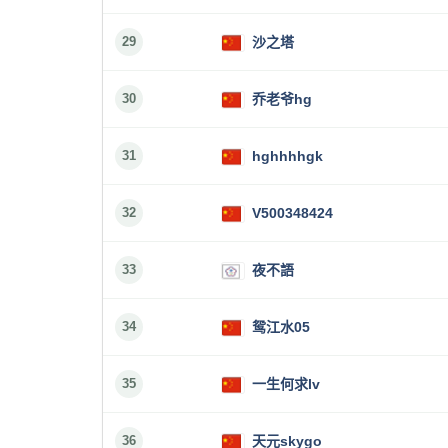
29
沙之塔
30
乔老爷hg
31
hghhhhgk
32
V500348424
33
夜不語
34
鸳江水05
35
一生何求lv
36
天元skygo