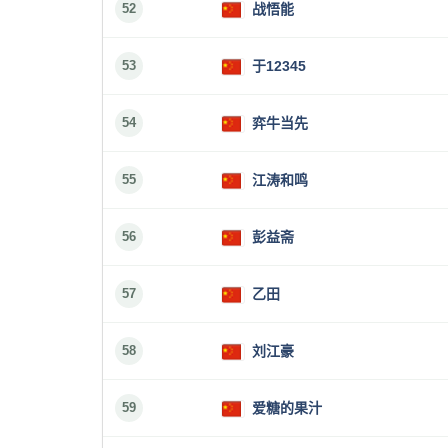
52
战悟能
53
于12345
54
弈牛当先
55
江涛和鸣
56
彭益斋
57
乙田
58
刘江豪
59
爱糖的果汁