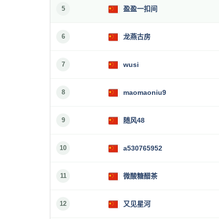
5
盈盈一扣间
6
龙燕古房
7
wusi
8
maomaoniu9
9
随风48
10
a530765952
11
微酸糖醋茶
12
又见星河