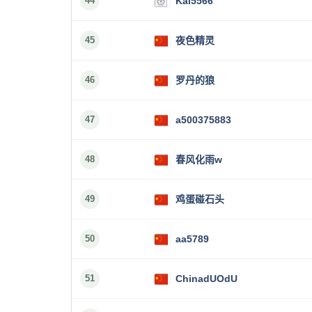
44
Kai5566
45
夜色精灵
46
罗丹的狼
47
a500375883
48
春风化雨w
49
鸡蛋碰石头
50
aa5789
51
ChinadUOdU