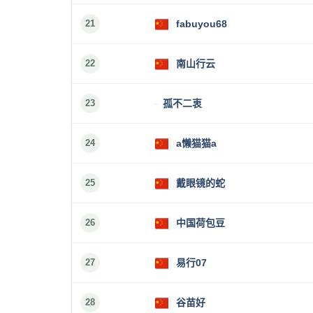
21
fabuyou68
22
南山行云
23
孤不二衷
24
a懒猫猫a
25
戴眼镜的蛇
26
中国荷包豆
27
易行07
28
谷苗好