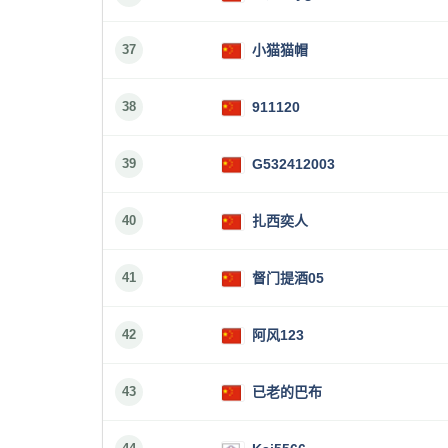
37
小猫猫帽
38
911120
39
G532412003
40
扎西奕人
41
督门提酒05
42
阿风123
43
已老的巴布