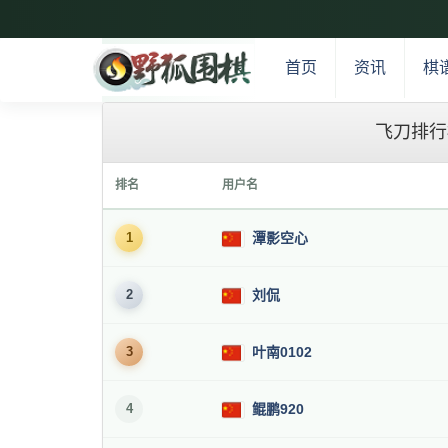
首页
资讯
棋
飞刀排行
排名
用户名
1
潭影空心
2
刘侃
3
叶南0102
4
鲲鹏920