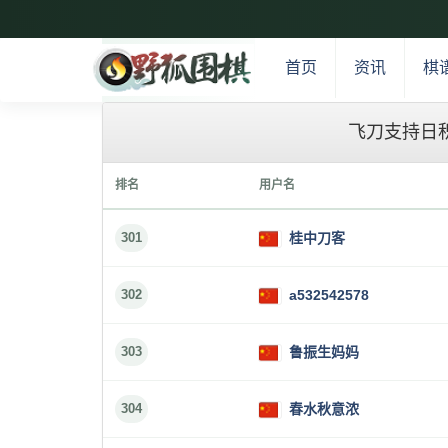
首页
资讯
棋
飞刀支持日
排名
用户名
301
桂中刀客
302
a532542578
303
鲁振生妈妈
304
春水秋意浓