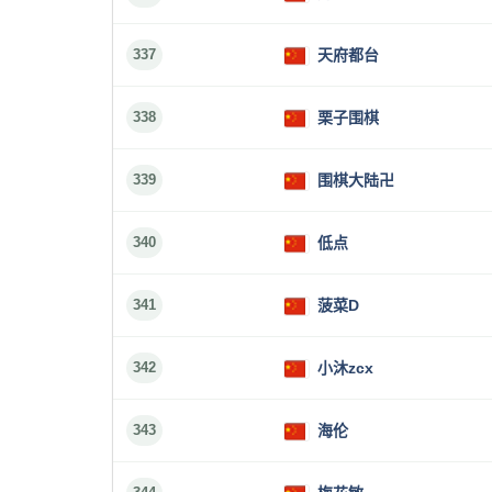
337
天府都台
338
栗子围棋
339
围棋大陆卍
340
低点
341
菠菜D
342
小沐zcx
343
海伦