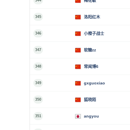
344
梅花敏
345
洛阳红木
346
小橙子战士
347
软糖zz
348
常闻博6
349
gxguoxiao
350
狐晓陌
351
angyou