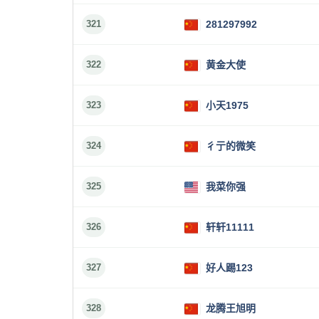
321
281297992
322
黄金大使
323
小天1975
324
彳亍的微笑
325
我菜你强
326
轩轩11111
327
好人踢123
328
龙腾王旭明