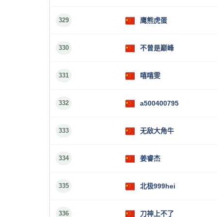
329
鹰熊虎蛋
330
不曾是巅峰
331
嘻嘻雯
332
a500400795
333
无敌大角牛
334
姜睿杰
335
北极999hei
336
刀神上不了