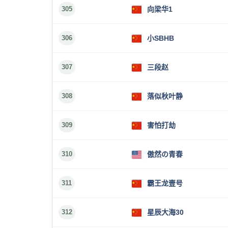
305
向梁华1
306
小SBHB
307
三段赵
308
落似秋叶静
309
害怕打劫
310
傲然の青春
311
霸王龙壹号
312
星辰大海30