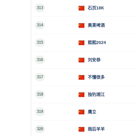
313
石页18K
314
奥莱啤酒
315
熙熙2024
316
刘安恭
317
不懂很多
318
独钓湘江
319
鹰立
320
雨后羊羊