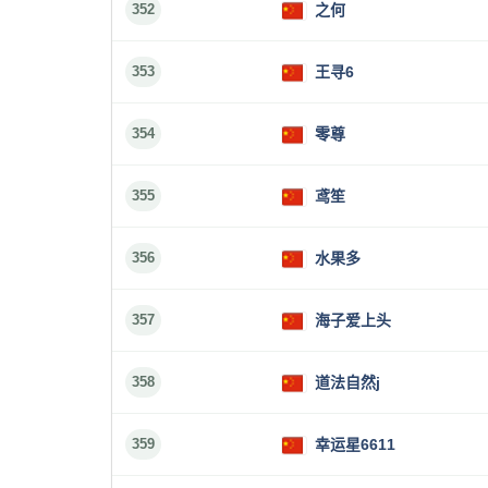
352
之何
353
王寻6
354
零尊
355
鸢笙
356
水果多
357
海子爱上头
358
道法自然j
359
幸运星6611