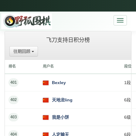
Toggle
navigati
飞刀支持日积分榜
往期回顾
排名
用户名
段位
401
Bexley
1段
402
天地龙ling
6段
403
我是小饼
6级
404
人定输天
6段