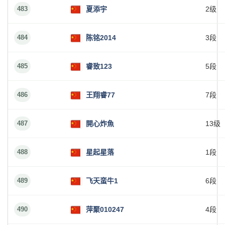
483
夏添宇
2级
484
陈铭2014
3段
485
睿致123
5段
486
王翔睿77
7段
487
開心炸魚
13级
488
星起星落
1段
489
飞天蛮牛1
6段
490
萍聚010247
4段