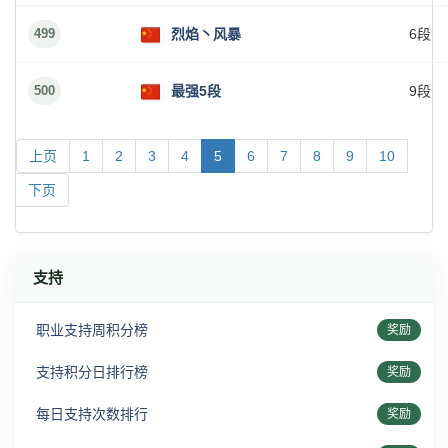
499
烈焰丶风暴
6段
500
最强5段
9段
上页
1
2
3
4
5
6
7
8
9
10
下页
支持
职业支持周积分榜
奖励
支持积分日排行榜
奖励
每日支持次数排行
奖励