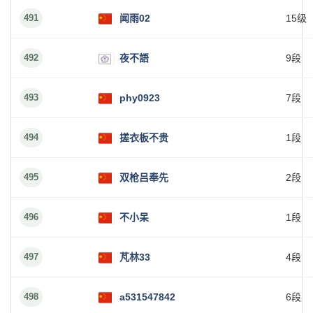
491
闻雨02
15级
492
夜不語
9段
493
phy0923
7段
494
搓衣板不贵
1段
495
双枪吕奉先
2段
496
不小呆
1段
497
芃林33
4段
498
a531547842
6段