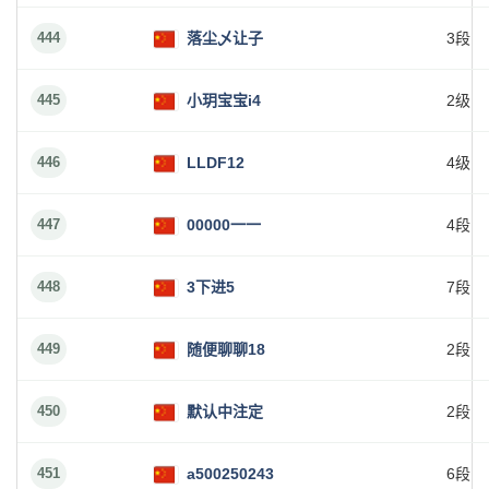
444
落尘乄让子
3段
445
小玥宝宝i4
2级
446
LLDF12
4级
447
00000一一
4段
448
3下进5
7段
449
随便聊聊18
2段
450
默认中注定
2段
451
a500250243
6段