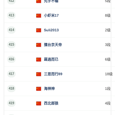
412
先手不输
5段
413
小虾米17
8级
414
Suli2013
2级
415
擂台京天帝
3段
416
蕗過而已
6级
417
三思而行89
18级
418
海神神
1段
419
西北部狼
4段