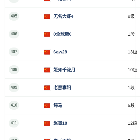
405
无名大虾4
9级
406
0全球鹰0
1段
407
6qw29
13级
408
姬如千泷月
10级
409
老黑寡妇
1段
410
鳄马
5段
411
赵哥18
12级