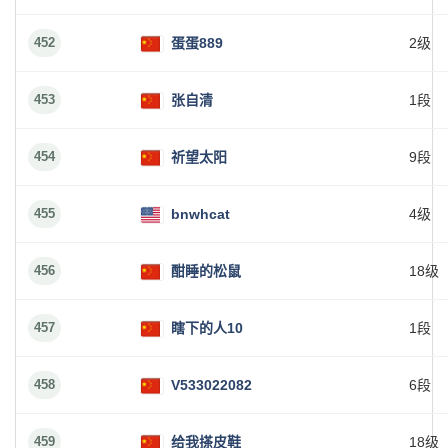
452
蛋蛋889
2级
453
张自清
1段
454
祈望太阳
9段
455
bnwhcat
4级
456
酣睡的松鼠
18级
457
瞎下的人10
1段
458
V533022082
6段
459
给我搽皮鞋
18级