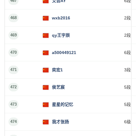
467
艾芸AY
6段
468
wxb2016
2段
469
qy王宇辰
2段
470
a500449121
6段
471
奕宏1
3段
472
侯艺宸
5段
473
星星的记忆
5段
474
我才张扬
6级