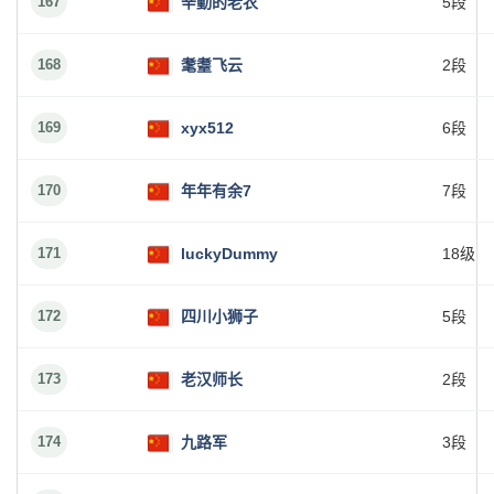
167
辛勤的老农
5段
168
耄耋飞云
2段
169
xyx512
6段
170
年年有余7
7段
171
luckyDummy
18级
172
四川小狮子
5段
173
老汉师长
2段
174
九路军
3段