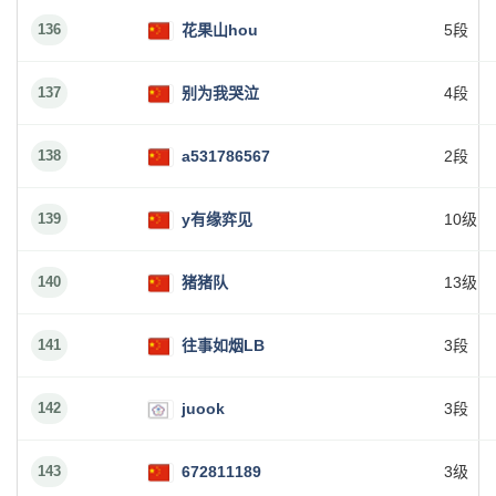
136
花果山hou
5段
137
别为我哭泣
4段
138
a531786567
2段
139
y有缘弈见
10级
140
猪猪队
13级
141
往事如烟LB
3段
142
juook
3段
143
672811189
3级