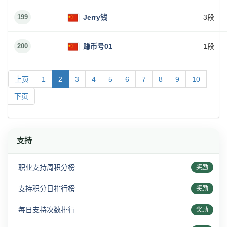
199
Jerry钱
3段
200
赚币号01
1段
上页
1
2
3
4
5
6
7
8
9
10
下页
支持
职业支持周积分榜
奖励
支持积分日排行榜
奖励
每日支持次数排行
奖励