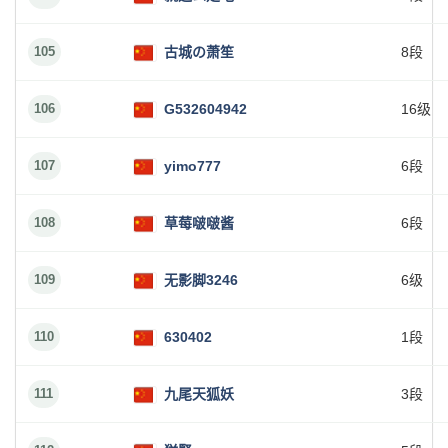
105
古城の萧笙
8段
106
G532604942
16级
107
yimo777
6段
108
草莓啵啵酱
6段
109
无影脚3246
6级
110
630402
1段
111
九尾天狐妖
3段