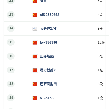
112
猶賢
5段
113
a532330252
4段
114
我是你宏爷
9段
115
lwx986986
18级
116
正弈崛起
6段
117
尽力就好75
1级
118
巴萨爱肘击
3段
119
5135153
1级