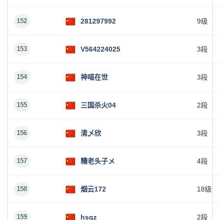
152
281297992
9级
153
V564224025
3段
154
神喵在世
3段
155
三国杀火04
2段
156
清乄欣
3段
157
糟老头子メ
4段
158
烟云172
18级
159
hsqz
2段