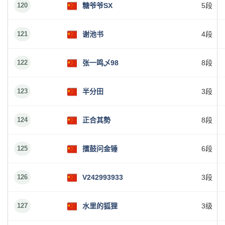
120
糖爷爷SX
5段
121
谢池书
4段
122
张一鸣乄98
8段
123
半分田
3段
124
正合其勢
8段
125
擂鼓问金锤
6段
126
V242993933
3段
127
水里的狐狸
3级