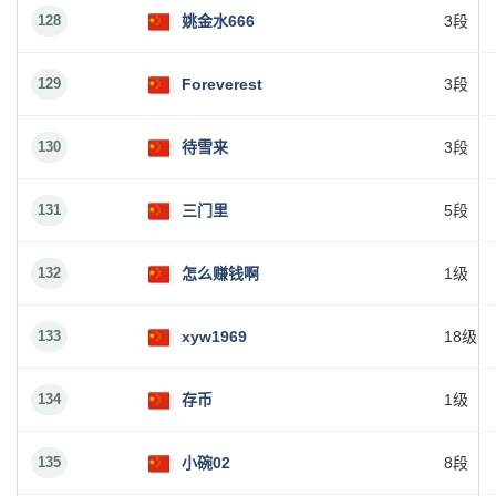
128
姚金水666
3段
129
Foreverest
3段
130
待雪来
3段
131
三门里
5段
132
怎么赚钱啊
1级
133
xyw1969
18级
134
存币
1级
135
小碗02
8段