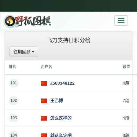
Toggle
navigati
飞刀支持日积分榜
往期回顾
排名
用户名
段位
101
a500346122
4段
102
王乙博
7段
103
怎么这样的
4段
104
就这么定吧
3段