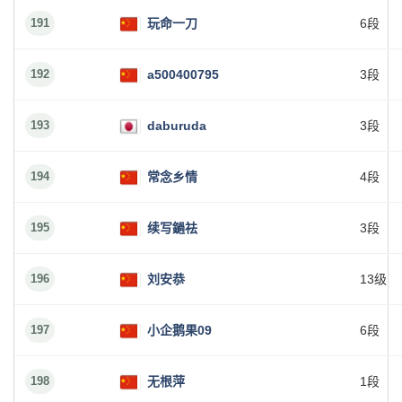
191
玩命一刀
6段
192
a500400795
3段
193
daburuda
3段
194
常念乡情
4段
195
续写鐹祛
3段
196
刘安恭
13级
197
小企鹅果09
6段
198
无根萍
1段