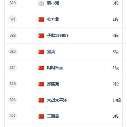
320
鄭小鴻
3段
321
杜方业
1段
322
子默196859
3段
323
黛风
6级
324
呵呵禾呈
1级
325
邱熙尧
2段
326
大战太平洋
14级
327
王颢昱
3段