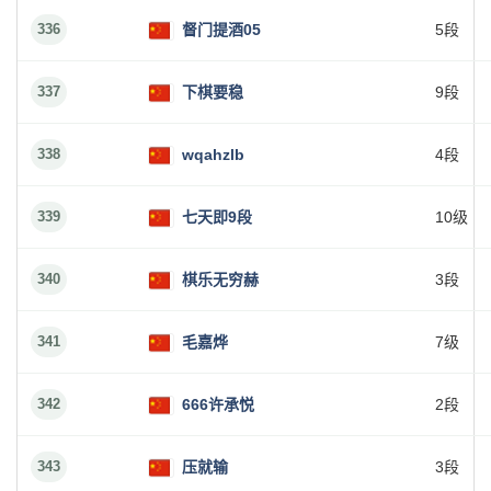
336
督门提酒05
5段
337
下棋要稳
9段
338
wqahzlb
4段
339
七天即9段
10级
340
棋乐无穷赫
3段
341
毛嘉烨
7级
342
666许承悦
2段
343
压就输
3段