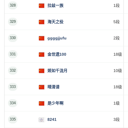
328
拉兹一族
1段
329
海天之役
5段
330
ggggjjufu
2段
331
金世遗100
18级
332
姬如千泷月
10级
333
晴清请
18级
334
是少年啊
1级
335
8241
3段