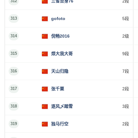
312
三省吾身76
2段
313
gofoto
5段
314
倪畅2016
2级
315
烦大我大哥
9段
316
天山归隐
7段
317
张千粟
2段
318
逐风乄踏雪
3段
319
独马行空
2段