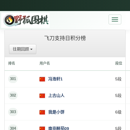
Toggle
navigati
飞刀支持日积分榜
往期回顾
排名
用户名
段位
301
冯浩轩1
5段
302
上古山人
5段
303
我是小饼
6级
304
南非醉茄09
5段