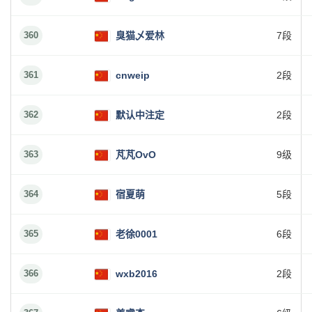
360
臭猫乄爱林
7段
361
cnweip
2段
362
默认中注定
2段
363
芃芃OvO
9级
364
宿夏萌
5段
365
老徐0001
6段
366
wxb2016
2段