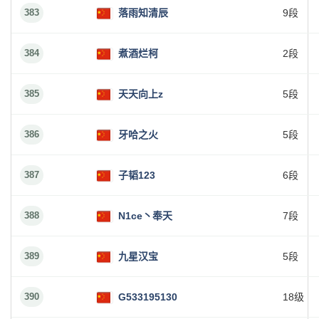
383
落雨知清辰
9段
384
煮酒烂柯
2段
385
天天向上z
5段
386
牙哈之火
5段
387
子韬123
6段
388
N1ce丶奉天
7段
389
九星汉宝
5段
390
G533195130
18级