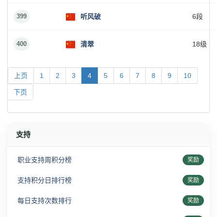
399
听风破
6段
400
清翠
18级
上页
1
2
3
4
5
6
7
8
9
10
下页
支持
职业支持周积分榜
奖励
支持积分日排行榜
奖励
每日支持次数排行
奖励