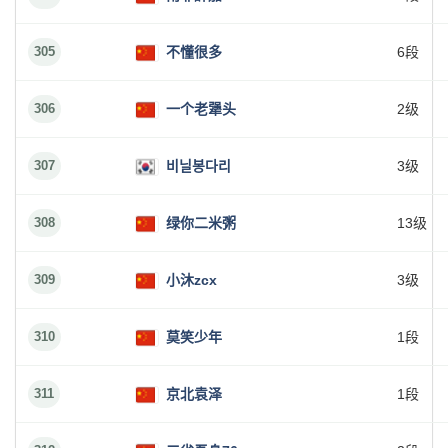
305
不懂很多
6段
306
一个老犟头
2级
307
비닐봉다리
3级
308
绿你二米粥
13级
309
小沐zcx
3级
310
莫笑少年
1段
311
京北袁泽
1段