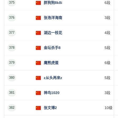
375
胖狗狗8k8i
6段
376
张浩洋海南
3段
377
湖边一枝花
4段
378
金坛杀手8
5段
379
鹰熊虎蛋
6级
380
z从头再来z
5段
381
神鸟1020
3段
382
张文博2
10级