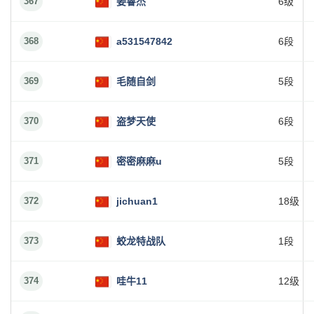
367
姜睿杰
6级
368
a531547842
6段
369
毛随自剑
5段
370
盗梦天使
6段
371
密密麻麻u
5段
372
jichuan1
18级
373
蛟龙特战队
1段
374
哇牛11
12级