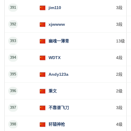
391
jim110
3段
392
xjwwww
3段
393
幽魂一薄青
13级
394
WDTX
4段
395
Andy123a
2段
396
秉文
2级
397
不靠谱飞刀
3段
398
轩辕神枪
4级