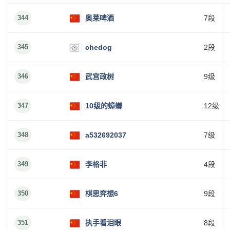
344
奥莱啤酒
7段
345
chedog
2段
346
武宫政树
9级
347
10级的蟑螂
12级
348
a532692037
7级
349
李格非
4段
350
棋思弈想6
9段
351
执手看泪眼
8段