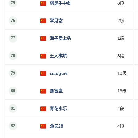
75
棋是手中剑
8段
76
常见念
2级
77
海子爱上头
1级
78
王大棋坑
8段
79
xiaogui6
10级
80
暴富盘
18级
81
青花水乐
4段
82
渔夫28
4段