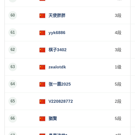
60
天使胖胖
3段
61
yyk6886
4段
62
棋子3402
3段
63
zealotdk
1级
64
张一霖2025
5段
65
V220828772
2段
66
猶賢
5段