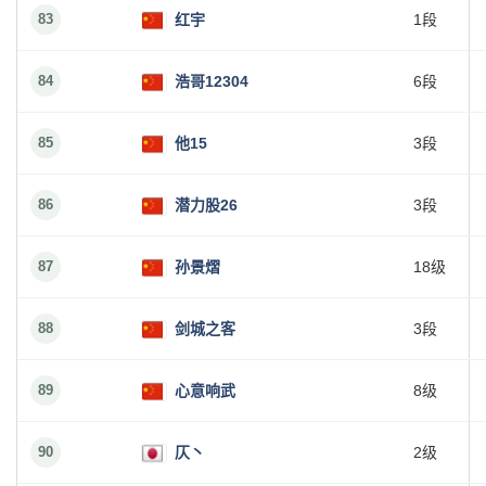
83
红宇
1段
84
浩哥12304
6段
85
他15
3段
86
潜力股26
3段
87
孙景熠
18级
88
剑城之客
3段
89
心意响武
8级
90
仄丶
2级