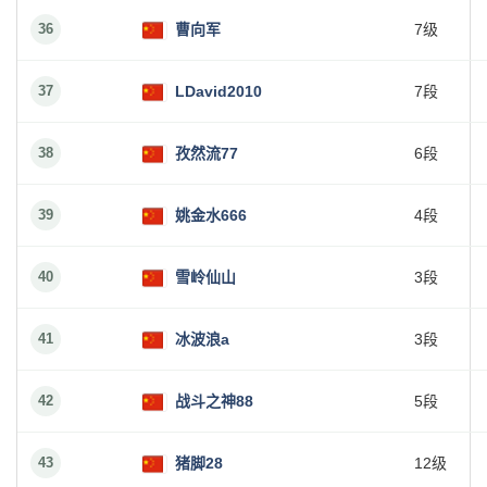
36
曹向军
7级
37
LDavid2010
7段
38
孜然流77
6段
39
姚金水666
4段
40
雪岭仙山
3段
41
冰波浪a
3段
42
战斗之神88
5段
43
猪脚28
12级