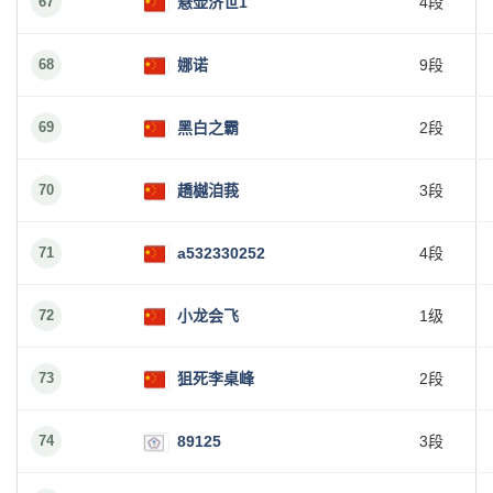
67
悬壶济世1
4段
68
娜诺
9段
69
黑白之霸
2段
70
趫樾洎莪
3段
71
a532330252
4段
72
小龙会飞
1级
73
狙死李桌峰
2段
74
89125
3段