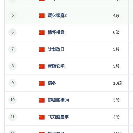
5
暖亿家庭2
4段
6
情怀棋缘
6级
7
计划改日
3段
8
就随它吧
3段
9
憶冬
18级
10
野狐围棋94
3段
11
飞刀赵晨宇
3段