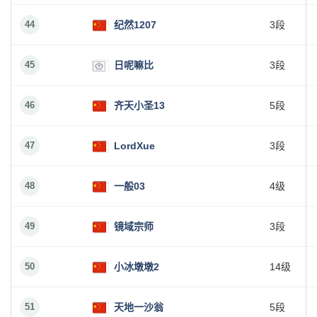
44
纪然1207
3段
45
日呢嘛比
3段
46
齐天小圣13
5段
47
LordXue
3段
48
一般03
4级
49
镜域宗师
3段
50
小冰墩墩2
14级
51
天地一沙翁
5段