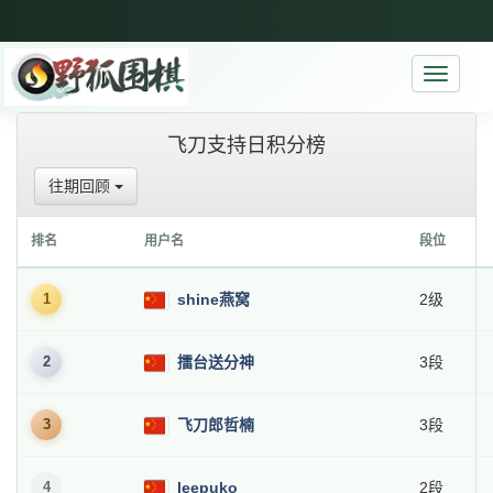
Toggle
navigati
飞刀支持日积分榜
往期回顾
排名
用户名
段位
1
shine燕窝
2级
2
擂台送分神
3段
3
飞刀郎哲楠
3段
4
leepuko
2段