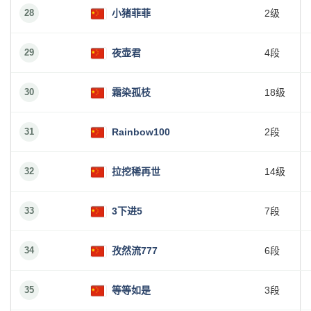
28
小猪菲菲
2级
29
夜壶君
4段
30
霜染孤枝
18级
31
Rainbow100
2段
32
拉挖稀再世
14级
33
3下进5
7段
34
孜然流777
6段
35
等等如是
3段