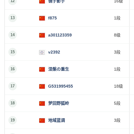
12
镜子影子
16级
13
f875
1段
14
a301123359
8级
15
v2392
3段
16
涅槃の重生
1段
17
G531995455
18级
18
梦回野狐岭
5段
19
地域蓝调
3段