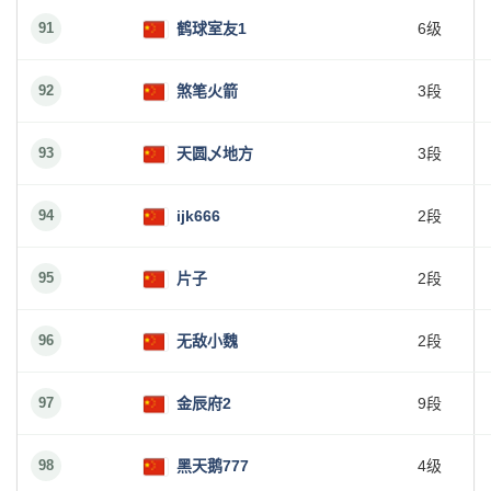
91
鹤球室友1
6级
92
煞笔火箭
3段
93
天圆乄地方
3段
94
ijk666
2段
95
片子
2段
96
无敌小魏
2段
97
金辰府2
9段
98
黑天鹅777
4级