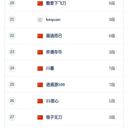
20
酷爱下飞刀
5段
21
kequan
3段
22
蕗過而已
6级
23
弈谱存币
3段
24
川暮
7段
25
逍遥游100
7段
26
23恶心
1段
27
槌子无刀
3段