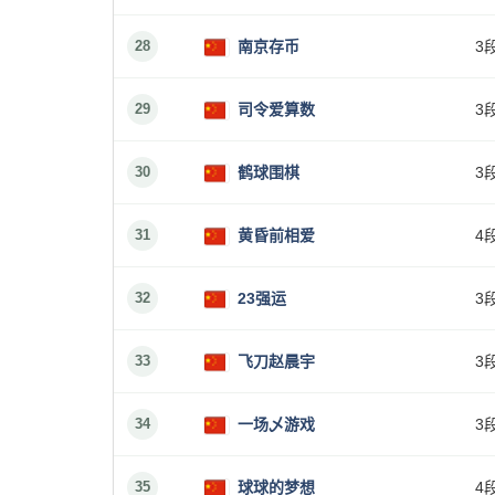
28
南京存币
3
29
司令爱算数
3
30
鹤球围棋
3
31
黄昏前相爱
4
32
23强运
3
33
飞刀赵晨宇
3
34
一场乄游戏
3
35
球球的梦想
4