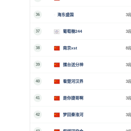
36
海东盛国
3
37
葡萄樹244
3
38
南京xst
8
39
擂台送分神
3
40
看楚河汉界
3
41
是你捷哥啊
3
42
梦回秦淮河
3