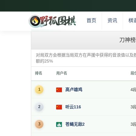
首页
资讯
棋
刀神榜
对局双方会根据当局双方在声援中获得的音浪值以及
额的25%
排名
用户名
段
1
高卢雄鸡
4
2
听云116
3
3
苍蝇无敌2
3