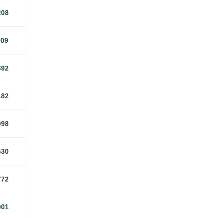
208
009
692
182
098
630
772
001