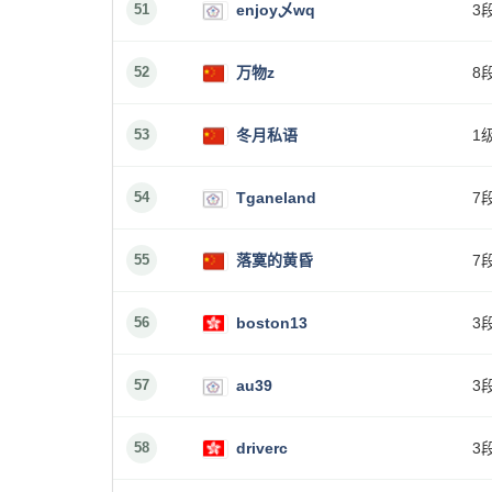
51
enjoy乄wq
3
52
万物z
8
53
冬月私语
1
54
Tganeland
7
55
落寞的黄昏
7
56
boston13
3
57
au39
3
58
driverc
3