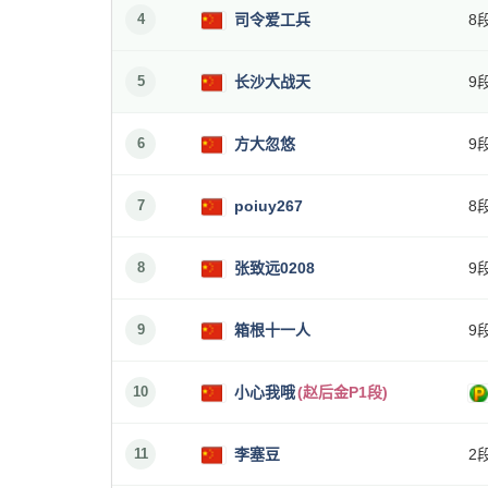
4
司令爱工兵
8
5
长沙大战天
9
6
方大忽悠
9
7
poiuy267
8
8
张致远0208
9
9
箱根十一人
9
10
小心我哦
(赵后金P1段)
11
李塞豆
2