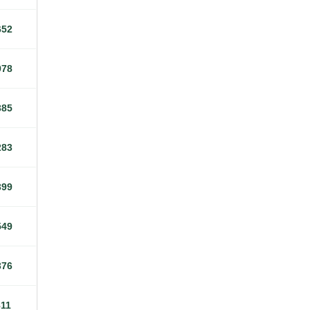
652
978
385
283
399
549
376
811