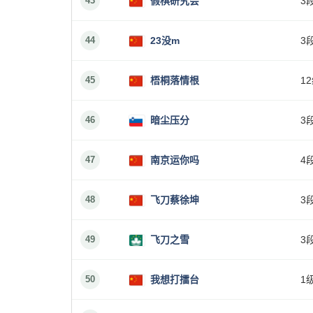
43
假棋研究会
3
44
23没m
3
45
梧桐落情根
1
46
暗尘压分
3
47
南京运你吗
4
48
飞刀蔡徐坤
3
49
飞刀之雪
3
50
我想打擂台
1