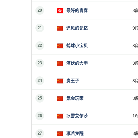
20
最好的青春
3
21
追风的记忆
9
22
鹤球小宝贝
8
23
潜伏的大申
3
24
贵王子
8
25
氪金玩家
3
26
冰雪艾尔莎
1
27
凛若梦醒
3