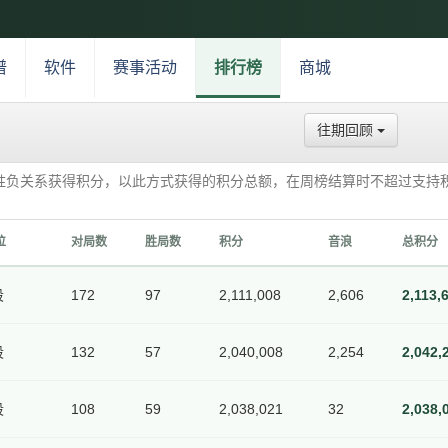
谱
软件
赛事活动
排行榜
商城
往期回顾
胜负关系获得积分，以此方式获得的积分总额，在周榜结算时不超过支持
位
对局数
胜局数
积分
音浪
总积分
段
172
97
2,111,008
2,606
2,113,
段
132
57
2,040,008
2,254
2,042,
段
108
59
2,038,021
32
2,038,