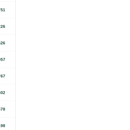
751
226
526
957
767
602
478
198