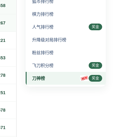
狐币排行榜
458
棋力排行榜
267
人气排行榜
奖金
升降级对局排行榜
221
粉丝排行榜
853
飞刀积分榜
奖金
278
刀神榜
奖金
251
578
671