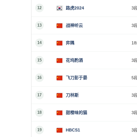
12
路虎2024
3
13
战神听云
3
14
弈隅
1
15
花坞酌酒
3
16
飞刀彭于晏
5
17
刀林斯
3
18
甜橙味的猫
3
19
HBCS1
3