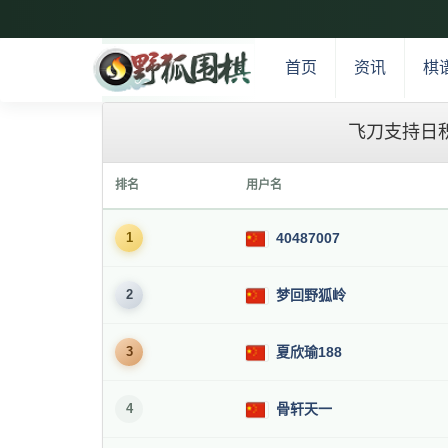
首页
资讯
棋
飞刀支持日
排名
用户名
1
40487007
2
梦回野狐岭
3
夏欣瑜188
4
骨轩天一