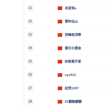
21
冰波浪a
22
雪岭仙山
23
西峰绝顶寒
24
蛋仔の摸金
25
抑郁离开家
26
xyx512
27
纪然1207
28
01魑魅魍魉