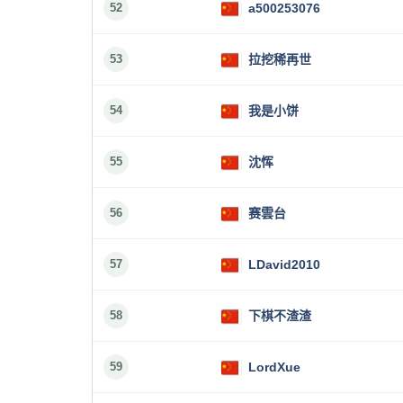
52
a500253076
53
拉挖稀再世
54
我是小饼
55
沈恽
56
赛雲台
57
LDavid2010
58
下棋不渣渣
59
LordXue