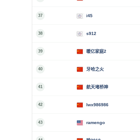
37
i45
38
s912
39
暖亿家庭2
40
牙哈之火
41
航天堵桥神
42
lwx986986
43
ramengo