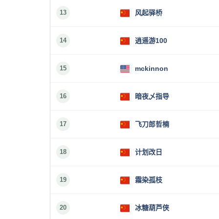
13
风起驿桥
14
逍遥游100
15
mckinnon
16
暗夜乄指导
17
飞刀郎哲楠
18
计划改日
19
霜染孤枝
20
冰糖葫芦侠