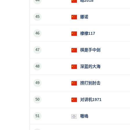
44
晗2018
45
娜诺
46
棣棣117
47
棋是手中剑
48
深蓝的大海
49
捞打别肘击
50
对讲机1971
51
嗷嗚