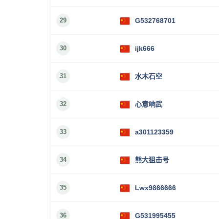
29
G532768701
30
ijk666
31
水木石空
32
心意响武
33
a301123359
34
熊大狙击号
35
Lwx9866666
36
G531995455