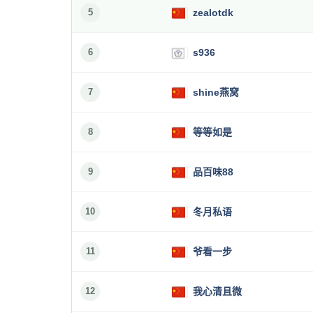
5
zealotdk
6
s936
7
shine燕窝
8
等等如是
9
品百味88
10
冬月私语
11
爷看一步
12
我心清且微